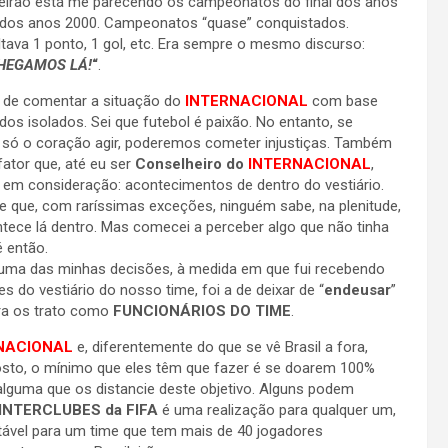
leirão está me parecendo os campeonatos do final dos anos
o dos anos 2000. Campeonatos “quase” conquistados.
tava 1 ponto, 1 gol, etc. Era sempre o mesmo discurso:
HEGAMOS LÁ!
“
.
 de comentar a situação do
INTERNACIONAL
com base
dos isolados. Sei que futebol é paixão. No entanto, se
 só o coração agir, poderemos cometer injustiças. Também
fator que, até eu ser
Conselheiro do
INTERNACIONAL
,
 em consideração: acontecimentos de dentro do vestiário.
 que, com raríssimas exceções, ninguém sabe, na plenitude,
tece lá dentro. Mas comecei a perceber algo que não tinha
 então.
 uma das minhas decisões, à medida em que fui recebendo
s do vestiário do nosso time, foi a de deixar de “
endeusar
”
ora os trato como
FUNCIONÁRIOS DO TIME
.
NACIONAL
e, diferentemente do que se vê Brasil a fora,
osto, o mínimo que eles têm que fazer é se doarem 100%
a alguma que os distancie deste objetivo. Alguns podem
INTERCLUBES da FIFA
é uma realização para qualquer um,
itável para um time que tem mais de 40 jogadores