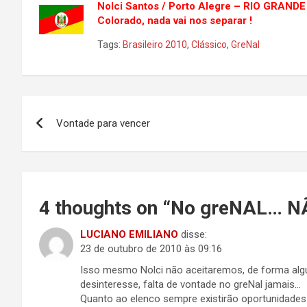
Nolci Santos / Porto Alegre – RIO GRAND
Colorado, nada vai nos separar !
Tags:
Brasileiro 2010
,
Clássico
,
GreNal
Navegação
Vontade para vencer
de
Post
4 thoughts on “
No greNAL… NÃ
LUCIANO EMILIANO
disse:
23 de outubro de 2010 às 09:16
Isso mesmo Nolci não aceitaremos, de forma algu
desinteresse, falta de vontade no greNal jamais…
Quanto ao elenco sempre existirão oportunidades