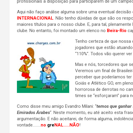
profissionais à disposição para participarem de um campe
Aqui não faço análise alguma sobre uma eventual decisão 
INTERNACIONAL
. Não tenho dúvidas de que são os resp
maiores títulos para o nosso clube. E, para tal, plenament
clube. No entanto, foi montado um elenco no
Beira-Rio
cap
Tenho certeza de que nossa
jogadores que estão atuando
“110%”. Todos vão querer ver
Mas e nós, torcedores que 
Veremos um final de Brasilei
perceber que poderíamos ter 
Goiás e Atlético GO, em plen
horrorosa de derrotas no ca
times se “esforçaram” para 
Como disse meu amigo Evandro Milani: “
temos que ganhar 
Emirados Árabes
“. Neste momento, eu até aceito esta fras
argumentação. E não aceitarei, de forma alguma, indolência
vontade………
no
gre
NAL…..NÃO
!