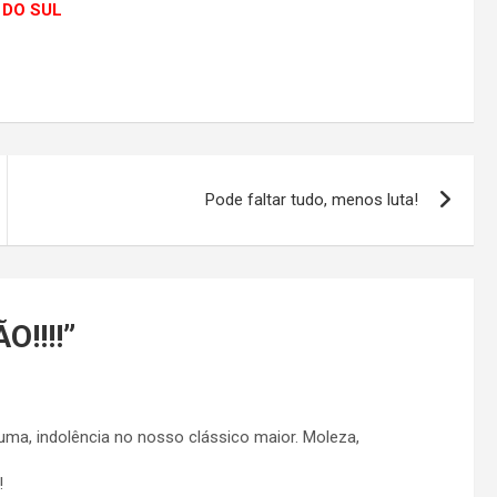
E DO SUL
Pode faltar tudo, menos luta!
O!!!!
”
ma, indolência no nosso clássico maior. Moleza,
!