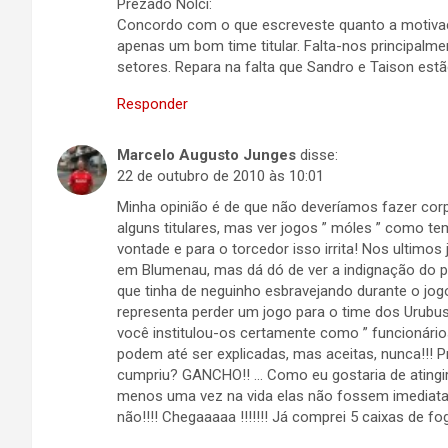
Prezado Nolci:
Concordo com o que escreveste quanto a motivaç
apenas um bom time titular. Falta-nos principal
setores. Repara na falta que Sandro e Taison es
Responder
Marcelo Augusto Junges
disse:
22 de outubro de 2010 às 10:01
Minha opinião é de que não deveríamos fazer co
alguns titulares, mas ver jogos ” móles ” como t
vontade e para o torcedor isso irrita! Nos ultim
em Blumenau, mas dá dó de ver a indignação do p
que tinha de neguinho esbravejando durante o jog
representa perder um jogo para o time dos Urubus
você institulou-os certamente como ” funcionário
podem até ser explicadas, mas aceitas, nunca!!! 
cumpriu? GANCHO!! … Como eu gostaria de atingir
menos uma vez na vida elas não fossem imedia
não!!!! Chegaaaaa !!!!!!! Já comprei 5 caixas de fo