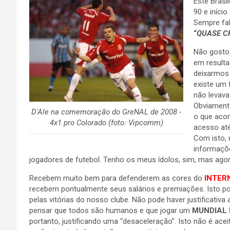
Este Brasi
90 e iníci
Sempre fal
“
QUASE C
Não gosto
em resulta
deixarmos
existe um 
não levava
Obviamente
D'Ale na comemoração do GreNAL de 2008 -
o que acon
4x1 pro Colorado (foto: Vipcomm)
acesso até
Com isto,
informaçõe
jogadores de futebol. Tenho os meus ídolos, sim, mas ag
Recebem muito bem para defenderem as cores do
INTER
recebem pontualmente seus salários e premiações. Isto p
pelas vitórias do nosso clube. Não pode haver justificativ
pensar que todos são humanos e que jogar um
MUNDIAL 
portanto, justificando uma “desaceleração”. Isto não é ace