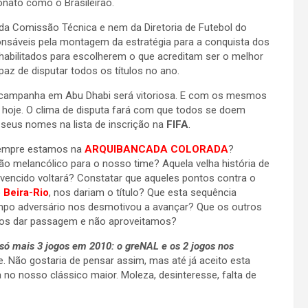
onato como o Brasileirão.
da Comissão Técnica e nem da Diretoria de Futebol do
onsáveis pela montagem da estratégia para a conquista dos
e habilitados para escolherem o que acreditam ser o melhor
az de disputar todos os títulos no ano.
 campanha em Abu Dhabi será vitoriosa. E com os mesmos
 hoje. O clima de disputa fará com que todos se doem
 seus nomes na lista de inscrição na
FIFA
.
sempre estamos na
ARQUIBANCADA COLORADA
?
rão melancólico para o nosso time? Aquela velha história de
vencido voltará? Constatar que aqueles pontos contra o
o
Beira-Rio
, nos dariam o título? Que esta sequência
mpo adversário nos desmotivou a avançar? Que os outros
nos dar passagem e não aproveitamos?
só mais 3 jogos em 2010: o greNAL e os 2 jogos nos
e. Não gostaria de pensar assim, mas até já aceito esta
 no nosso clássico maior. Moleza, desinteresse, falta de