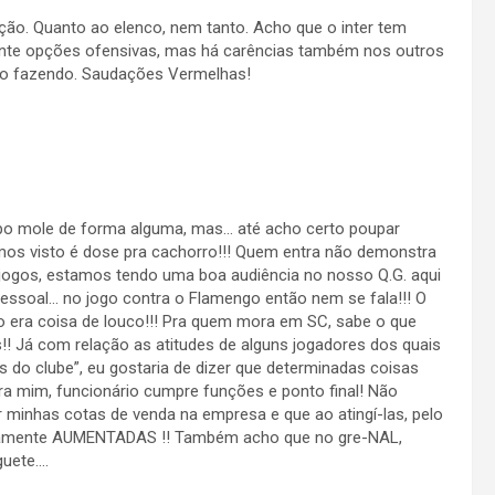
ão. Quanto ao elenco, nem tanto. Acho que o inter tem
mente opções ofensivas, mas há carências também nos outros
tão fazendo. Saudações Vermelhas!
rpo mole de forma alguma, mas… até acho certo poupar
emos visto é dose pra cachorro!!! Quem entra não demonstra
os jogos, estamos tendo uma boa audiência no nosso Q.G. aqui
essoal… no jogo contra o Flamengo então nem se fala!!! O
o era coisa de louco!!! Pra quem mora em SC, sabe o que
!! Já com relação as atitudes de alguns jogadores dos quais
s do clube”, eu gostaria de dizer que determinadas coisas
Pra mim, funcionário cumpre funções e ponto final! Não
 minhas cotas de venda na empresa e que ao atingí-las, pelo
tamente AUMENTADAS !! Também acho que no gre-NAL,
guete….