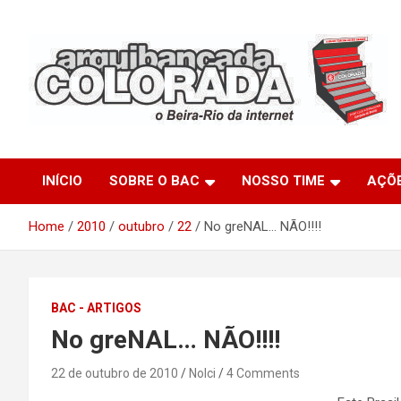
Skip
to
content
O Beira-Rio da Internet
Arquibancada Colorada
INÍCIO
SOBRE O BAC
NOSSO TIME
AÇÕ
Home
2010
outubro
22
No greNAL… NÃO!!!!
BAC - ARTIGOS
No greNAL… NÃO!!!!
22 de outubro de 2010
Nolci
4 Comments