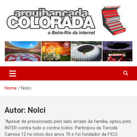
Skip
to
content
O Beira-Rio da Internet
Arquibancada Colorada
Home
Nolci
Autor:
Nolci
“Apesar de pressionado pelo lado errado da família, optou pelo
INTER contra tudo e contra todos. Participou da Torcida
Camisa 12 no início dos anos 70 e foi fundador da FICO.