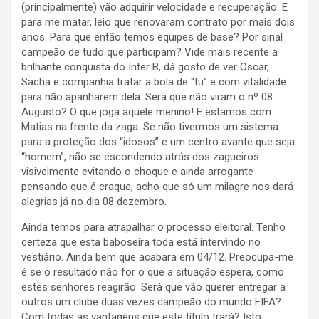
(principalmente) vão adquirir velocidade e recuperação. E
para me matar, leio que renovaram contrato por mais dois
anos. Para que então temos equipes de base? Por sinal
campeão de tudo que participam? Vide mais recente a
brilhante conquista do Inter B, dá gosto de ver Oscar,
Sacha e companhia tratar a bola de “tu” e com vitalidade
para não apanharem dela. Será que não viram o nº 08
Augusto? O que joga aquele menino! E estamos com
Matias na frente da zaga. Se não tivermos um sistema
para a proteção dos “idosos” e um centro avante que seja
“homem”, não se escondendo atrás dos zagueiros
visivelmente evitando o choque e ainda arrogante
pensando que é craque, acho que só um milagre nos dará
alegrias já no dia 08 dezembro.
Ainda temos para atrapalhar o processo eleitoral. Tenho
certeza que esta baboseira toda está intervindo no
vestiário. Ainda bem que acabará em 04/12. Preocupa-me
é se o resultado não for o que a situação espera, como
estes senhores reagirão. Será que vão querer entregar a
outros um clube duas vezes campeão do mundo FIFA?
Com todas as vantagens que este título trará? Isto