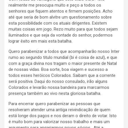
realmente me preocupa muito e peço a todos os
senhores que fiquem atentos e firmem posições. Acho
até que seria de bom alvitre um questionamento sobre
esta possibilidade com os atuais dirigentes. Existem
muitas coisas em jogo. Rezo muito para que todos sejam
iluminados e que seja da vontade do senhor, podermos
lograr êxito em mais esta batalha.
Quero parabenizar a todos que acompanharão nosso Inter
rumo ao segundo titulo mundial (bi é coisa de azul), e que
com a graça divina nos tragam o maior presente de Natal
de nossas vidas. Boa sorte, boa viagem e sucesso a
todos esses heróicos Colorados. Saibam que a corrente
será positiva. Daqui do nosso consulado, irão alguns
Colorados e levarão nossa bandeira para marcarmos
presença também ao vivo nesta gloriosa batalha.
Para encerrar quero parabenizar as pessoas que
resolveram atender uma antiga reivindicação de quem
está longe dos pagos e nos deram o direito de votar. Isto
é muito bom para valorizar nosso trabalho e mais um
argumento para angariarmos novos sócios. Até a