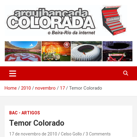
Skip
to
content
O Beira-Rio da Internet
Arquibancada Colorada
Home
2010
novembro
17
Temor Colorado
BAC - ARTIGOS
Temor Colorado
17 de novembro de 2010
Celso Gollo
3 Comments