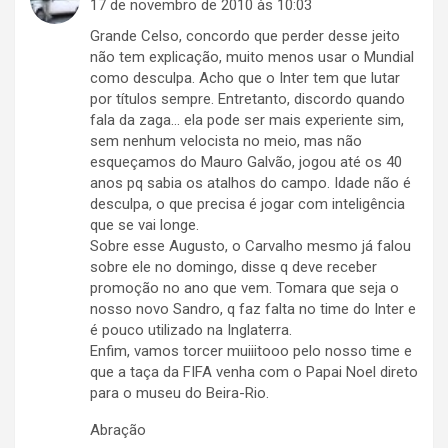
17 de novembro de 2010 às 10:03
Grande Celso, concordo que perder desse jeito
não tem explicação, muito menos usar o Mundial
como desculpa. Acho que o Inter tem que lutar
por títulos sempre. Entretanto, discordo quando
fala da zaga… ela pode ser mais experiente sim,
sem nenhum velocista no meio, mas não
esqueçamos do Mauro Galvão, jogou até os 40
anos pq sabia os atalhos do campo. Idade não é
desculpa, o que precisa é jogar com inteligência
que se vai longe.
Sobre esse Augusto, o Carvalho mesmo já falou
sobre ele no domingo, disse q deve receber
promoção no ano que vem. Tomara que seja o
nosso novo Sandro, q faz falta no time do Inter e
é pouco utilizado na Inglaterra.
Enfim, vamos torcer muiiitooo pelo nosso time e
que a taça da FIFA venha com o Papai Noel direto
para o museu do Beira-Rio.
Abração