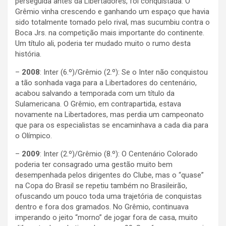
perseguida antes da Libertadores, foi conquistada. O
Grêmio vinha crescendo e ganhando um espaço que havia
sido totalmente tomado pelo rival, mas sucumbiu contra o
Boca Jrs. na competição mais importante do continente.
Um título ali, poderia ter mudado muito o rumo desta
história.
–
2008
: Inter (6.º)/Grêmio (2.º): Se o Inter não conquistou
a tão sonhada vaga para a Libertadores do centenário,
acabou salvando a temporada com um título da
Sulamericana. O Grêmio, em contrapartida, estava
novamente na Libertadores, mas perdia um campeonato
que para os especialistas se encaminhava a cada dia para
o Olímpico.
–
2009
: Inter (2.º)/Grêmio (8.º): O Centenário Colorado
poderia ter consagrado uma gestão muito bem
desempenhada pelos dirigentes do Clube, mas o “quase”
na Copa do Brasil se repetiu também no Brasileirão,
ofuscando um pouco toda uma trajetória de conquistas
dentro e fora dos gramados. No Grêmio, continuava
imperando o jeito “morno” de jogar fora de casa, muito