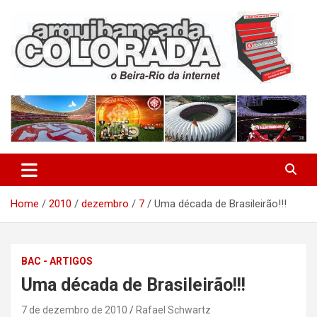
Skip
to
content
O Beira-Rio da Internet
Arquibancada Colorada
Home
2010
dezembro
7
Uma década de Brasileirão!!!
BAC - ARTIGOS
Uma década de Brasileirão!!!
7 de dezembro de 2010
Rafael Schwartz