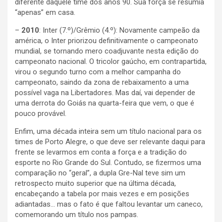
diferente daquele time dos anos 90. Sua força se resumia
“apenas” em casa.
–
2010
: Inter (7.º)/Grêmio (4.º): Novamente campeão da
américa, o Inter priorizou definitivamente o campeonato
mundial, se tornando mero coadjuvante nesta edição do
campeonato nacional. O tricolor gaúcho, em contrapartida,
virou o segundo turno com a melhor campanha do
campeonato, saindo da zona de rebaixamento a uma
possível vaga na Libertadores. Mas daí, vai depender de
uma derrota do Goiás na quarta-feira que vem, o que é
pouco provável.
Enfim, uma década inteira sem um título nacional para os
times de Porto Alegre, o que deve ser relevante daqui para
frente se levarmos em conta a força e a tradição do
esporte no Rio Grande do Sul. Contudo, se fizermos uma
comparação no “geral”, a dupla Gre-Nal teve sim um
retrospecto muito superior que na última década,
encabeçando a tabela por mais vezes e em posições
adiantadas… mas o fato é que faltou levantar um caneco,
comemorando um título nos pampas.