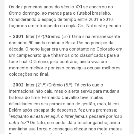
Os dez primeiros anos do século XXI se encerrou no
último domingo, ao menos para o futebol brasileiro.
Considerando o espaço de tempo entre 2001 e 2010,
façamos um retrospecto da dupla Gre-Nal neste período:
–
2001
: Inter (9.º)/Grêmio (5.º): Uma sina remanescente
dos anos 90 ainda rondou o Beira-Rio no princípio da
década. O nono lugar era uma constante no Colorado em
um campeonato que tínhamos oito classificados para a
fase final. O Grêmio, pelo contrário, ainda vivia um
momento melhor e por isso conseguia ocupar melhores
colocações no final.
–
2002
: Inter (21.º)/Grêmio (5.º): Tá certo que o
Internacional não caiu, mas o alerta serviu para mudar a
história do time. Fernando Carvalho teve muitas
dificuldades em seu primeiro ano de gestão, mas, lá em
Belém após escapar do descenso, fez uma promessa:
“
enquanto eu estiver aqui, o Inter jamais passará por isso
outra fez
“! De fato, cumprido. Já o tricolor gaúcho, ainda
mantinha sua força e conseguia chegar nos mata-matas.