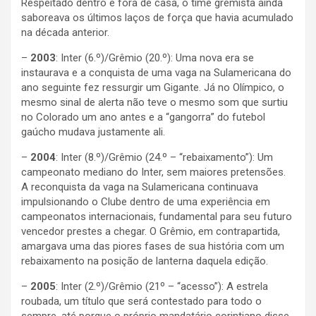
Respeitado dentro e fora de casa, o time gremista ainda
saboreava os últimos laços de força que havia acumulado
na década anterior.
–
2003
: Inter (6.º)/Grêmio (20.º): Uma nova era se
instaurava e a conquista de uma vaga na Sulamericana do
ano seguinte fez ressurgir um Gigante. Já no Olímpico, o
mesmo sinal de alerta não teve o mesmo som que surtiu
no Colorado um ano antes e a “gangorra” do futebol
gaúcho mudava justamente ali.
–
2004
: Inter (8.º)/Grêmio (24.º – “rebaixamento”): Um
campeonato mediano do Inter, sem maiores pretensões.
A reconquista da vaga na Sulamericana continuava
impulsionando o Clube dentro de uma experiência em
campeonatos internacionais, fundamental para seu futuro
vencedor prestes a chegar. O Grêmio, em contrapartida,
amargava uma das piores fases de sua história com um
rebaixamento na posição de lanterna daquela edição.
–
2005
: Inter (2.º)/Grêmio (21º – “acesso”): A estrela
roubada, um título que será contestado para todo o