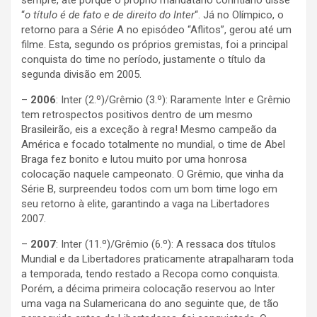
sempre, até porque o próprio mandatário corintiano disse
“
o título é de fato e de direito do Inter
“. Já no Olímpico, o
retorno para a Série A no episódeo “Aflitos”, gerou até um
filme. Esta, segundo os próprios gremistas, foi a principal
conquista do time no período, justamente o título da
segunda divisão em 2005.
–
2006
: Inter (2.º)/Grêmio (3.º): Raramente Inter e Grêmio
tem retrospectos positivos dentro de um mesmo
Brasileirão, eis a exceção à regra! Mesmo campeão da
América e focado totalmente no mundial, o time de Abel
Braga fez bonito e lutou muito por uma honrosa
colocação naquele campeonato. O Grêmio, que vinha da
Série B, surpreendeu todos com um bom time logo em
seu retorno à elite, garantindo a vaga na Libertadores
2007.
–
2007
: Inter (11.º)/Grêmio (6.º): A ressaca dos títulos
Mundial e da Libertadores praticamente atrapalharam toda
a temporada, tendo restado a Recopa como conquista.
Porém, a décima primeira colocação reservou ao Inter
uma vaga na Sulamericana do ano seguinte que, de tão