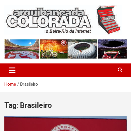
Skip
to
content
O Beira-Rio da Internet
Arquibancada Colorada
Home
Brasileiro
Tag:
Brasileiro