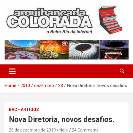
Skip
to
content
O Beira-Rio da Internet
Arquibancada Colorada
Home
2010
dezembro
28
Nova Diretoria, novos desafios.
BAC - ARTIGOS
Nova Diretoria, novos desafios.
28 de dezembro de 2010
Nolci
24 Comments