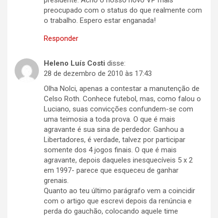
presidente. Acho o nosso novo VP mais
preocupado com o status do que realmente com
o trabalho. Espero estar enganada!
Responder
Heleno Luís Costi
disse:
28 de dezembro de 2010 às 17:43
Olha Nolci, apenas a contestar a manutenção de
Celso Roth. Conhece futebol, mas, como falou o
Luciano, suas convicções confundem-se com
uma teimosia a toda prova. O que é mais
agravante é sua sina de perdedor. Ganhou a
Libertadores, é verdade, talvez por participar
somente dos 4 jogos finais. O que é mais
agravante, depois daqueles inesquecíveis 5 x 2
em 1997- parece que esqueceu de ganhar
grenais.
Quanto ao teu último parágrafo vem a coincidir
com o artigo que escrevi depois da renúncia e
perda do gauchão, colocando aquele time