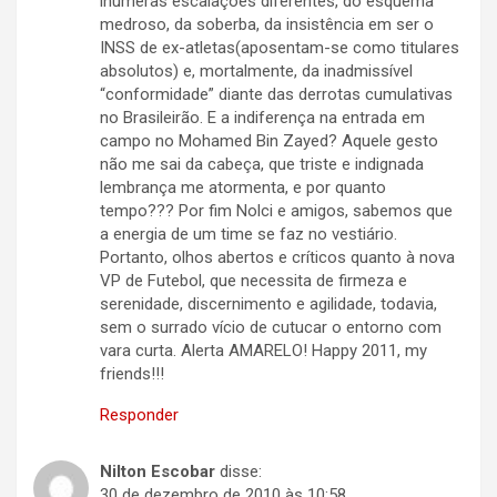
inúmeras escalações diferentes, do esquema
medroso, da soberba, da insistência em ser o
INSS de ex-atletas(aposentam-se como titulares
absolutos) e, mortalmente, da inadmissível
“conformidade” diante das derrotas cumulativas
no Brasileirão. E a indiferença na entrada em
campo no Mohamed Bin Zayed? Aquele gesto
não me sai da cabeça, que triste e indignada
lembrança me atormenta, e por quanto
tempo??? Por fim Nolci e amigos, sabemos que
a energia de um time se faz no vestiário.
Portanto, olhos abertos e críticos quanto à nova
VP de Futebol, que necessita de firmeza e
serenidade, discernimento e agilidade, todavia,
sem o surrado vício de cutucar o entorno com
vara curta. Alerta AMARELO! Happy 2011, my
friends!!!
Responder
Nilton Escobar
disse:
30 de dezembro de 2010 às 10:58