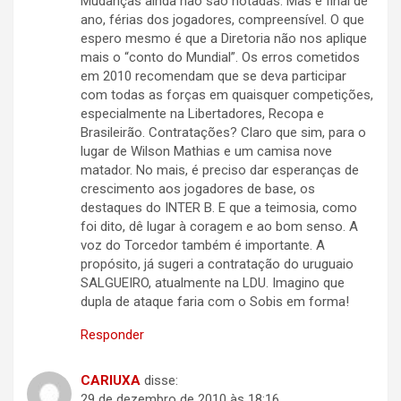
Mudanças ainda não são notadas. Mas é final de
ano, férias dos jogadores, compreensível. O que
espero mesmo é que a Diretoria não nos aplique
mais o “conto do Mundial”. Os erros cometidos
em 2010 recomendam que se deva participar
com todas as forças em quaisquer competições,
especialmente na Libertadores, Recopa e
Brasileirão. Contratações? Claro que sim, para o
lugar de Wilson Mathias e um camisa nove
matador. No mais, é preciso dar esperanças de
crescimento aos jogadores de base, os
destaques do INTER B. E que a teimosia, como
foi dito, dê lugar à coragem e ao bom senso. A
voz do Torcedor também é importante. A
propósito, já sugeri a contratação do uruguaio
SALGUEIRO, atualmente na LDU. Imagino que
dupla de ataque faria com o Sobis em forma!
Responder
CARIUXA
disse:
29 de dezembro de 2010 às 18:16