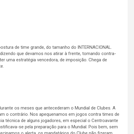
postura de time grande, do tamanho do INTERNACIONAL.
dizendo que devamos nos atirar à frente, tomando contra-
er uma estratégia vencedora, de imposição. Chega de
e.
 durante os meses que antecederam o Mundial de Clubes. A
eram o contrário. Nos apequenamos em jogos contra times de
cia técnica de alguns jogadores, em especial o Centroavante
ustificava-se pela preparação para o Mundial. Pois bem, sem
tecipamos o alerta, os mandatários do Clube não fizeram