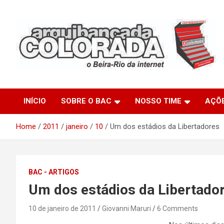
Skip
to
content
O Beira-Rio da Internet
Arquibancada Colorada
INÍCIO
SOBRE O BAC
NOSSO TIME
AÇÕ
Home
2011
janeiro
10
Um dos estádios da Libertadores
BAC - ARTIGOS
Um dos estádios da Libertado
10 de janeiro de 2011
Giovanni Maruri
6 Comments