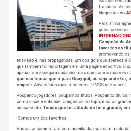
Nos últimos dia
fracasso. Visit
bloguistas do
A
Para minha agra
quem conversei 
INTERNACION
Campeão da Am
favoritos ao tít
promovendo os 
televisão e, nas propagandas, um dos gols que aparece é d
que também foi reportagem em uma página esportiva. O que
apenas me assegura cada vez mais que somos maiores d
que não temos que ir para Guayquil, ou seja onde for, p
emp
ate. Adversários mais modestos TEMOS que vencer.
Poupando jogadores, poupamos títulos. Poupando títulos,
como clube e entidade. Chegamos no topo, e só os grande
pensamento.
Temos que ter atitude de time grande, em
Somos um dos favoritos.
Vamos assumir o fato com humildade, mas sem medo de 