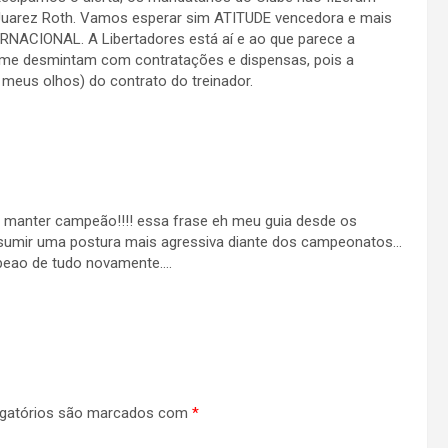
 Juarez Roth. Vamos esperar sim ATITUDE vencedora e mais
NACIONAL. A Libertadores está aí e ao que parece a
e me desmintam com contratações e dispensas, pois a
s meus olhos) do contrato do treinador.
e manter campeão!!!! essa frase eh meu guia desde os
sumir uma postura mais agressiva diante dos campeonatos…
peao de tudo novamente….
gatórios são marcados com
*