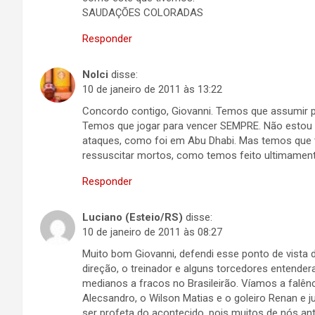
SAUDAÇÕES COLORADAS
Responder
Nolci
disse:
10 de janeiro de 2011 às 13:22
Concordo contigo, Giovanni. Temos que assumir 
Temos que jogar para vencer SEMPRE. Não estou 
ataques, como foi em Abu Dhabi. Mas temos que t
ressuscitar mortos, como temos feito ultimament
Responder
Luciano (Esteio/RS)
disse:
10 de janeiro de 2011 às 08:27
Muito bom Giovanni, defendi esse ponto de vista
direção, o treinador e alguns torcedores entend
medianos a fracos no Brasileirão. Víamos a falên
Alecsandro, o Wilson Matias e o goleiro Renan e j
ser profeta do acontecido, pois muitos de nós an