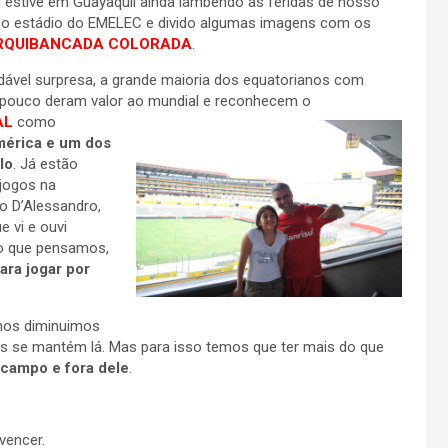
s estive em Guayaquil ainda lambendo as feridas de nosso
ei o estádio do EMELEC e divido algumas imagens com os
RQUIBANCADA COLORADA
.
dável surpresa, a grande maioria dos equatorianos com
pouco deram valor ao mundial e reconhecem o
AL
como
érica e um dos
ulo
. Já estão
jogos na
o D’Alessandro,
 vi e ouvi
o que pensamos,
ara jogar por
 nos diminuimos
s se mantém lá. Mas para isso temos que ter mais do que
 campo e fora dele
.
vencer.