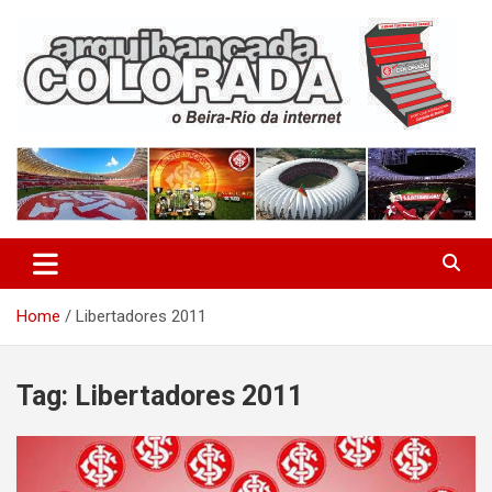
Skip
to
content
O Beira-Rio da Internet
Arquibancada Colorada
Home
Libertadores 2011
Tag:
Libertadores 2011