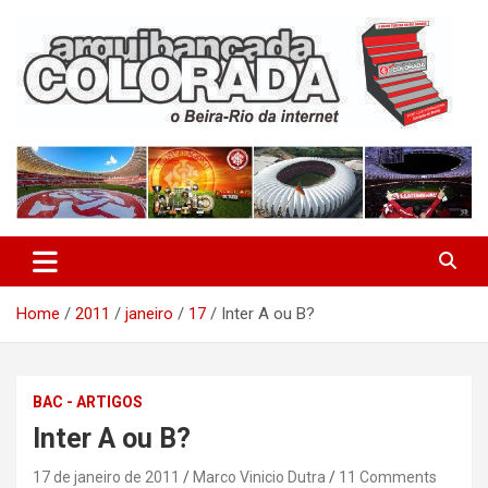
Skip
to
content
O Beira-Rio da Internet
Arquibancada Colorada
Home
2011
janeiro
17
Inter A ou B?
BAC - ARTIGOS
Inter A ou B?
17 de janeiro de 2011
Marco Vinicio Dutra
11 Comments