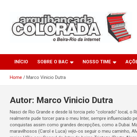
Skip
to
content
O Beira-Rio da Internet
Arquibancada Colorada
INÍCIO
SOBRE O BAC
NOSSO TIME
AÇÕ
Home
Marco Vinicio Dutra
Autor:
Marco Vinicio Dutra
Nasci de Rio Grande e desde lá torcia pelo "colorado" local, 
realmente pude torcer para o meu Inter, sempre influenciado p
conquistas assim como grandes decepções, como a Dubai. Mas o
maravilhosos (Carol e Luca) vejo-os seguir o meu caminho,