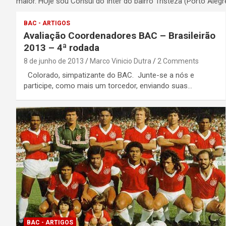
maior. HOje sou Consul do Inter do bairro Tristeza (Porto Alegre
BAC - ARTIGOS
Avaliação Coordenadores BAC – Brasileirão
2013 – 4ª rodada
8 de junho de 2013
Marco Vinicio Dutra
2 Comments
Colorado, simpatizante do BAC. Junte-se a nós e
participe, como mais um torcedor, enviando suas…
BAC - ARTIGOS