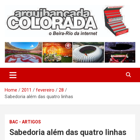
Skip
to
content
O Beira-Rio da Internet
Arquibancada Colorada
Home
2011
fevereiro
28
Sabedoria além das quatro linhas
BAC - ARTIGOS
Sabedoria além das quatro linhas