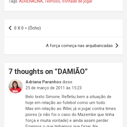
Tags:
ADRENALINA
,
Teimoso
,
Vontade de jogar
Navegação
0 X 0 = (Ôcho)
de
Post
A força começa nas arquibancadas
7 thoughts on “
DAMIÃO
”
Adriana Paranhos
disse:
25 de março de 2011 às 15:23
Belo texto Simone. Refletiu bem a situação de
hoje em relação ao futebol como um todo.
Mas em relação ao INter, já vi jogar contra times
piores (e não foi o caso do Mazembe que tinha
força e muita vontade) e ainda assim perder.
Fizemos o que tinhamos que fazer. Na