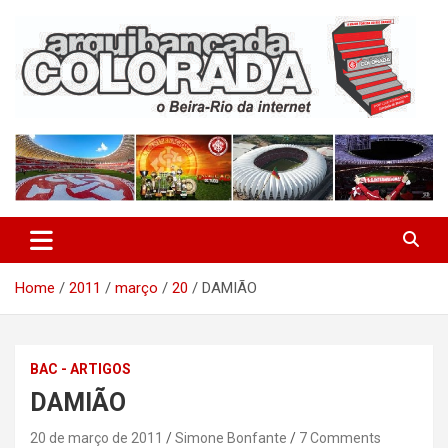
Skip
to
content
O Beira-Rio da Internet
Arquibancada Colorada
Home
2011
março
20
DAMIÃO
BAC - ARTIGOS
DAMIÃO
20 de março de 2011
Simone Bonfante
7 Comments