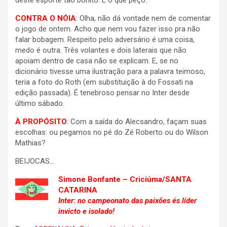
deste esporte tão bonito. É o que peço.
CONTRA O NÓIA
: Olha, não dá vontade nem de comentar
o jogo de ontem. Acho que nem vou fazer isso pra não
falar bobagem. Respeito pelo adversário é uma coisa,
medo é outra. Três volantes e dois laterais que não
apoiam dentro de casa não se explicam. E, se no
dicionário tivesse uma ilustração para a palavra teimoso,
teria a foto do Roth (em substituição à do Fossati na
edição passada). É tenebroso pensar no Inter desde
último sábado.
À PROPÓSITO
: Com a saída do Alecsandro, façam suas
escolhas: ou pegamos no pé do Zé Roberto ou do Wilson
Mathias?
BEIJOCAS…
Simone Bonfante – Criciúma/SANTA
CATARINA
Inter: no campeonato das paixões és líder
invicto e isolado!