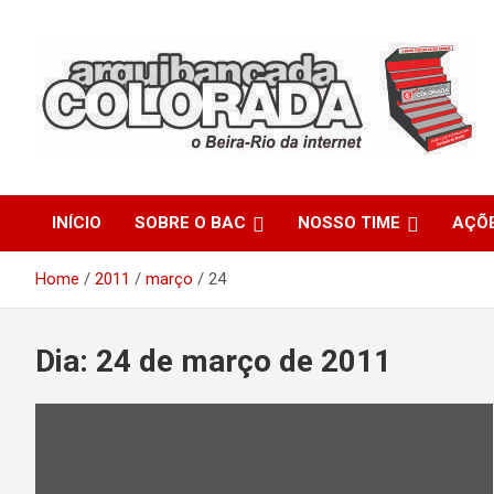
Skip
to
content
O Beira-Rio da Internet
Arquibancada Colorada
INÍCIO
SOBRE O BAC
NOSSO TIME
AÇÕ
Home
2011
março
24
Dia:
24 de março de 2011