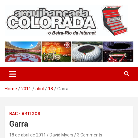
Skip
to
content
O Beira-Rio da Internet
Arquibancada Colorada
Home
2011
abril
18
Garra
BAC - ARTIGOS
Garra
18 de abril de 2011
David Myers
3 Comments