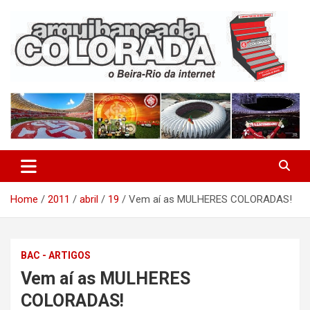
Skip
to
content
O Beira-Rio da Internet
Arquibancada Colorada
Home
2011
abril
19
Vem aí as MULHERES COLORADAS!
BAC - ARTIGOS
Vem aí as MULHERES
COLORADAS!