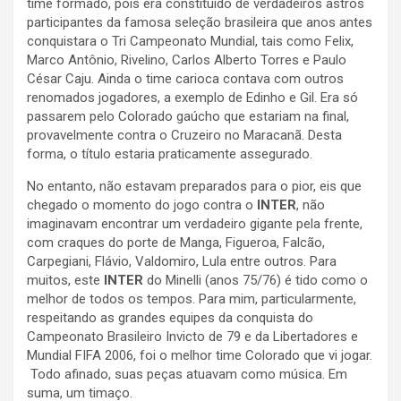
time formado, pois era constituído de verdadeiros astros
participantes da famosa seleção brasileira que anos antes
conquistara o Tri Campeonato Mundial, tais como Felix,
Marco Antônio, Rivelino, Carlos Alberto Torres e Paulo
César Caju. Ainda o time carioca contava com outros
renomados jogadores, a exemplo de Edinho e Gil. Era só
passarem pelo Colorado gaúcho que estariam na final,
provavelmente contra o Cruzeiro no Maracanã. Desta
forma, o título estaria praticamente assegurado.
No entanto, não estavam preparados para o pior, eis que
chegado o momento do jogo contra o
INTER
, não
imaginavam encontrar um verdadeiro gigante pela frente,
com craques do porte de Manga, Figueroa, Falcão,
Carpegiani, Flávio, Valdomiro, Lula entre outros. Para
muitos, este
INTER
do Minelli (anos 75/76) é tido como o
melhor de todos os tempos. Para mim, particularmente,
respeitando as grandes equipes da conquista do
Campeonato Brasileiro Invicto de 79 e da Libertadores e
Mundial FIFA 2006, foi o melhor time Colorado que vi jogar.
Todo afinado, suas peças atuavam como música. Em
suma, um timaço.