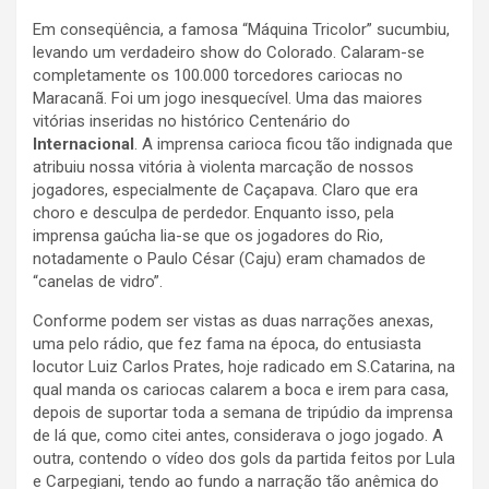
Em conseqüência, a famosa “Máquina Tricolor” sucumbiu,
levando um verdadeiro show do Colorado. Calaram-se
completamente os 100.000 torcedores cariocas no
Maracanã. Foi um jogo inesquecível. Uma das maiores
vitórias inseridas no histórico Centenário do
Internacional
. A imprensa carioca ficou tão indignada que
atribuiu nossa vitória à violenta marcação de nossos
jogadores, especialmente de Caçapava. Claro que era
choro e desculpa de perdedor. Enquanto isso, pela
imprensa gaúcha lia-se que os jogadores do Rio,
notadamente o Paulo César (Caju) eram chamados de
“canelas de vidro”.
Conforme podem ser vistas as duas narrações anexas,
uma pelo rádio, que fez fama na época, do entusiasta
locutor Luiz Carlos Prates, hoje radicado em S.Catarina, na
qual manda os cariocas calarem a boca e irem para casa,
depois de suportar toda a semana de tripúdio da imprensa
de lá que, como citei antes, considerava o jogo jogado. A
outra, contendo o vídeo dos gols da partida feitos por Lula
e Carpegiani, tendo ao fundo a narração tão anêmica do