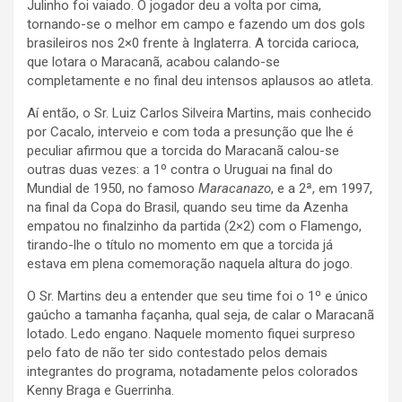
Julinho foi vaiado. O jogador deu a volta por cima,
tornando-se o melhor em campo e fazendo um dos gols
brasileiros nos 2×0 frente à Inglaterra. A torcida carioca,
que lotara o Maracanã, acabou calando-se
completamente e no final deu intensos aplausos ao atleta.
Aí então, o Sr. Luiz Carlos Silveira Martins, mais conhecido
por Cacalo, interveio e com toda a presunção que lhe é
peculiar afirmou que a torcida do Maracanã calou-se
outras duas vezes: a 1º contra o Uruguai na final do
Mundial de 1950, no famoso
Maracanazo
, e a 2ª, em 1997,
na final da Copa do Brasil, quando seu time da Azenha
empatou no finalzinho da partida (2×2) com o Flamengo,
tirando-lhe o título no momento em que a torcida já
estava em plena comemoração naquela altura do jogo.
O Sr. Martins deu a entender que seu time foi o 1º e único
gaúcho a tamanha façanha, qual seja, de calar o Maracanã
lotado. Ledo engano. Naquele momento fiquei surpreso
pelo fato de não ter sido contestado pelos demais
integrantes do programa, notadamente pelos colorados
Kenny Braga e Guerrinha.