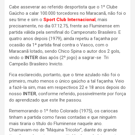
Cabe asseverar ao referido desportista que o 1º Clube
Gaúcho a calar 100.000 torcedores no Maracanã, não foi o
seu time e sim o
Sport Club Internacional
, mais
precisamente, no dia 07.12.75, frente ao Fluminense em
partida válida pela semifinal do Campeonato Brasileiro. E
quatro anos depois (1979), ainda repetiu a façanha por
ocasião da 1ª partida final contra o Vasco, com o
Maracanã lotado, sendo Chico Spina o autor dos 2 gols,
vindo o
INTER
dias após (2º jogo) a sagrar-se Tri
Campeão Brasileiro Invicto.
Fica esclarecido, portanto, que o time azulado não foi o
primeiro, muito menos o único gaúcho a tal façanha. Veio
a fazê-la sim, mas em respectivos 22 e 18 anos depois do
nosso
INTER
, conforme referido, possivelmente por força
do aprendizado que este lhe passou.
Rememorando o 1º feito Colorado (1975), os cariocas
tinham a partida como favas contadas e que ninguém
mais tiraria o título do Fluminense naquele ano.
Chamavam-no de “Máquina Tricolor”, diante do grande