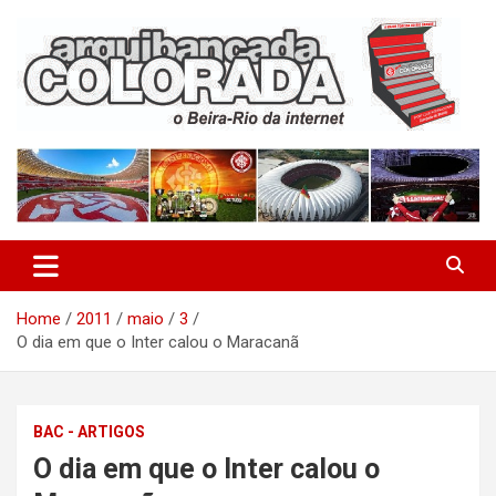
Skip
to
content
O Beira-Rio da Internet
Arquibancada Colorada
Home
2011
maio
3
O dia em que o Inter calou o Maracanã
BAC - ARTIGOS
O dia em que o Inter calou o