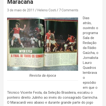
Maracanã
3 de maio de 2011
Heleno Costi
7 Comments
Dias
atrás,
ouvindo o
programa
Sala de
Redação
da Rádio
Gaúcha, o
Jornalista
Lauro
Quadros
lembrava
Revista da época
o
episódio
em que o
Técnico Vicente Feola, da Seleção Brasileira, escalou o
ponteiro direito Julinho ao invés do consagrado Garrincha.
O Maracanã veio abaixo e durante grande parte do jogo