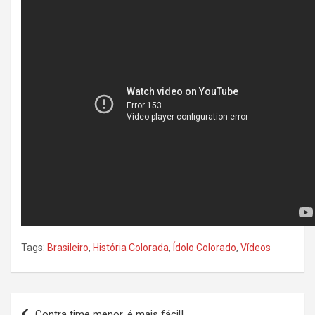
Tags:
Brasileiro
,
História Colorada
,
Ídolo Colorado
,
Vídeos
Navegação
Contra time menor, é mais fácil!