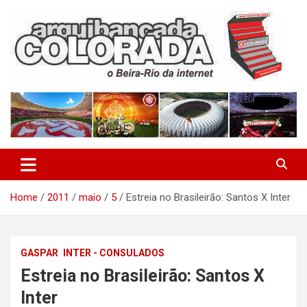
Skip
to
content
O Beira-Rio da Internet
Arquibancada Colorada
Home
2011
maio
5
Estreia no Brasileirão: Santos X Inter
GASPAR
INTER - CONSULADOS
Estreia no Brasileirão: Santos X
Inter