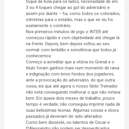
toque de bola para os lados, necessidade de em
3 ou 4 toques chegar ao gol do adversário e
assim por diante – fui, como todos os colorados,
otimistas para o estádio, mas o que se viu foi
exatamente o contrário.
Nos primeiros minutos de jogo o INTER até
começou rápido e com objetividade até chegar lá
na frente. Depois, bem depois voltou ao seu
normal: com lentidão e sonolência que todos já
conhecemos.
Começo a acreditar que a vitória no Grenal e o
título foram ganhos mais num momento de raiva
e indignação com brios feridos dos jogadores,
ante a provocação do adversário, do que outra
coisa, eis que até agora o nosso Ídolo Treinador
não está conseguindo melhorar o que não estava
bem. Em quase dois meses de trabalho, pouco
tempo é verdade, não conseguiu imprimir nada de
suas belíssimas teorias. Algumas coisas e vícios
passados já deveriam ter sido alterados.
Como bem disseste, os talentos de Oscar e
D’Alessandro não podem ser desperdiçados