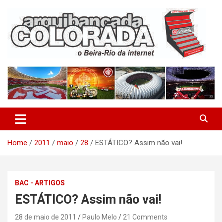
Skip
to
content
O Beira-Rio da Internet
Arquibancada Colorada
Home
2011
maio
28
ESTÁTICO? Assim não vai!
BAC - ARTIGOS
ESTÁTICO? Assim não vai!
28 de maio de 2011
Paulo Melo
21 Comments