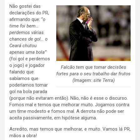
Não gostei das
declarações do PR,
afirmando que: “
o
time foi bem…
perdemos várias
chances de gol… o
Ceará chutou
apenas uma bola”
(foi gol e perdemos
o jogo) e jogador
Falcão tem que tomar decisões
falando que
fortes para o seu trabalho dar frutos
sabíamos que
(Imagem: site Terra)
poderíamos tomar
gol na bola parada
(porque não evitaram então). Não, não é esse o discurso.
Fomos mal e temos que melhorar muito. Jogamos contra
um time modesto e fomos mal. A derrota não pode ser
aceita passivamente, em hipótese alguma.
Acredito, mas temos que melhorar, e muito. Vamos lá PR,
mãos a obra!