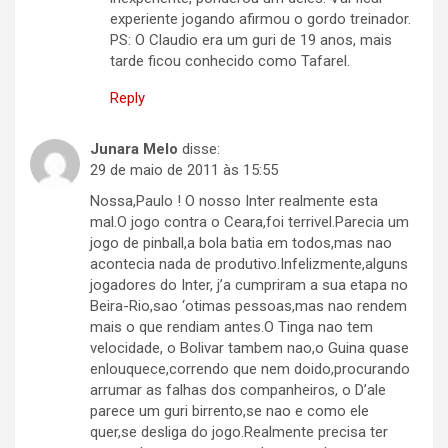
experiente jogando afirmou o gordo treinador.
PS: O Claudio era um guri de 19 anos, mais
tarde ficou conhecido como Tafarel.
Reply
Junara Melo
disse:
29 de maio de 2011 às 15:55
Nossa,Paulo ! O nosso Inter realmente esta
mal.O jogo contra o Ceara,foi terrivel.Parecia um
jogo de pinball,a bola batia em todos,mas nao
acontecia nada de produtivo.Infelizmente,alguns
jogadores do Inter, j’a cumpriram a sua etapa no
Beira-Rio,sao ‘otimas pessoas,mas nao rendem
mais o que rendiam antes.O Tinga nao tem
velocidade, o Bolivar tambem nao,o Guina quase
enlouquece,correndo que nem doido,procurando
arrumar as falhas dos companheiros, o D’ale
parece um guri birrento,se nao e como ele
quer,se desliga do jogo.Realmente precisa ter