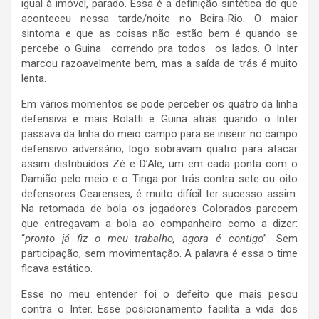
igual à imóvel, parado. Essa é a definição sintética do que
aconteceu nessa tarde/noite no Beira-Rio. O maior
sintoma e que as coisas não estão bem é quando se
percebe o Guina correndo pra todos os lados. O Inter
marcou razoavelmente bem, mas a saída de trás é muito
lenta.
Em vários momentos se pode perceber os quatro da linha
defensiva e mais Bolatti e Guina atrás quando o Inter
passava da linha do meio campo para se inserir no campo
defensivo adversário, logo sobravam quatro para atacar
assim distribuídos Zé e D’Ale, um em cada ponta com o
Damião pelo meio e o Tinga por trás contra sete ou oito
defensores Cearenses, é muito difícil ter sucesso assim.
Na retomada de bola os jogadores Colorados parecem
que entregavam a bola ao companheiro como a dizer:
“
pronto já fiz o meu trabalho, agora é contigo
”. Sem
participação, sem movimentação. A palavra é essa o time
ficava estático.
Esse no meu entender foi o defeito que mais pesou
contra o Inter. Esse posicionamento facilita a vida dos