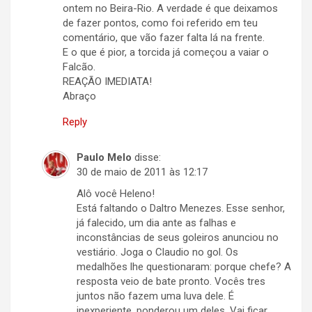
ontem no Beira-Rio. A verdade é que deixamos
de fazer pontos, como foi referido em teu
comentário, que vão fazer falta lá na frente.
E o que é pior, a torcida já começou a vaiar o
Falcão.
REAÇÃO IMEDIATA!
Abraço
Reply
Paulo Melo
disse:
30 de maio de 2011 às 12:17
Alô você Heleno!
Está faltando o Daltro Menezes. Esse senhor,
já falecido, um dia ante as falhas e
inconstâncias de seus goleiros anunciou no
vestiário. Joga o Claudio no gol. Os
medalhões lhe questionaram: porque chefe? A
resposta veio de bate pronto. Vocês tres
juntos não fazem uma luva dele. É
inexperiente, ponderou um deles. Vai ficar