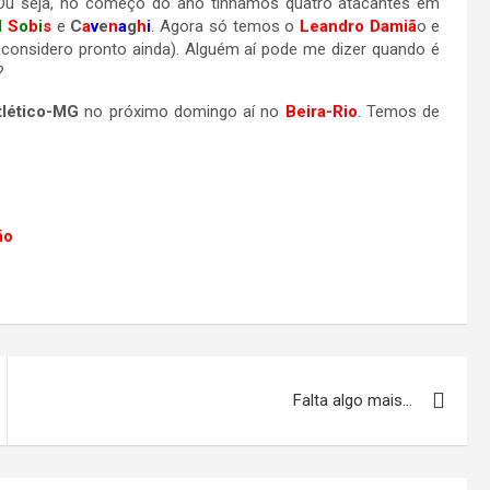
 Ou seja, no começo do ano tínhamos quatro atacantes em
l
S
o
b
i
s
e
C
a
v
e
n
a
g
h
i
. Agora só temos o
Leandro Damiã
o e
 considero pronto ainda). Alguém aí pode me dizer quando é
?
tlético-MG
no próximo domingo aí no
Beira-Rio
. Temos de
ão
Falta algo mais…