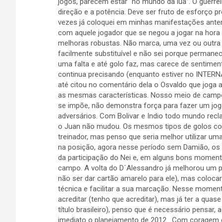
jogos, parecem estar “no mundo da lua”. O guerre
direção e a potência. Deve ser fruto de esforço 
vezes já coloquei em minhas manifestações ante
com aquele jogador que se negou a jogar na hora 
melhoras robustas. Não marca, uma vez ou outra
facilmente substituível e não sei porque permanec
uma falta e até golo faz, mas carece de sentime
continua precisando (enquanto estiver no INTER
até citou no comentário dela o Osvaldo que joga
as mesmas características. Nosso meio de campo,
se impõe, não demonstra força para fazer um jog
adversários. Com Bolivar e Indio todo mundo rec
o Juan não mudou. Os mesmos tipos de golos co
treinador, mas penso que seria melhor utilizar uma
na posição, agora nesse período sem Damião, os 
da participação do Nei e, em alguns bons moment
campo. A volta do D´Alessandro já melhorou um 
não ser dar cartão amarelo para ele), mas colocar
técnica e facilitar a sua marcação. Nesse momen
acreditar (tenho que acreditar), mas já ter a qu
título brasileiro), penso que é necessário pensar, 
imediato o planejamento de 2012 . Com coragem e 