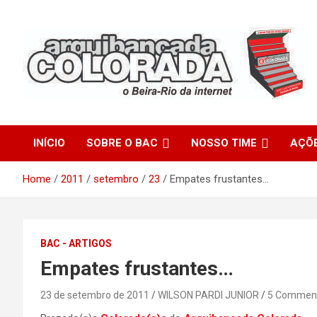
Skip
to
content
O Beira-Rio da Internet
Arquibancada Colorada
INÍCIO
SOBRE O BAC
NOSSO TIME
AÇÕ
Home
2011
setembro
23
Empates frustantes…
BAC - ARTIGOS
Empates frustantes…
23 de setembro de 2011
WILSON PARDI JUNIOR
5 Commen