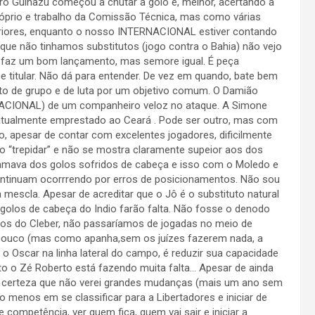
iro Guinazu começou a chutar a golo e, melhor, acertando a
próprio e trabalho da Comissão Técnica, mas como várias
riores, enquanto o nosso INTERNACIONAL estiver contando
que não tinhamos substitutos (jogo contra o Bahia) não vejo
 faz um bom lançamento, mas semore igual. É peça
e titular. Não dá para entender. De vez em quando, bate bem
nto de grupo e de luta por um objetivo comum. O Damião
NACIONAL) de um companheiro veloz no ataque. A Simone
 atualmente emprestado ao Ceará . Pode ser outro, mas com
 apesar de contar com excelentes jogadores, dificilmente
o “trepidar” e não se mostra claramente supeior aos dos
lamava dos golos sofridos de cabeça e isso com o Moledo e
ntinuam ocorrrendo por erros de posicionamentos. Não sou
 mescla. Apesar de acreditar que o Jô é o substituto natural
golos de cabeça do Indio farão falta. Não fosse o denodo
os do Cleber, não passaríamos de jogadas no meio de
pouco (mas como apanha,sem os juízes fazerem nada, a
 o Oscar na linha lateral do campo, é reduzir sua capacidade
to o Zé Roberto está fazendo muita falta… Apesar de ainda
ase certeza que não verei grandes mudanças (mais um ano sem
ao menos em se classificar para a Libertadores e iniciar de
competência, ver quem fica, quem vai sair e iniciar a