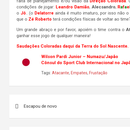
falta de planejamento e/ou visão da
Direção Colorada
.
condições de jogar:
Leandro Damião
,
Alecsandro
,
R
a
f
a
e
o
Jô
.. (o
Delatorre
ainda é muito imaturo, por isso não o
que o
Zé Roberto
terá condições físicas de voltar ao time
Um grande abraço e por favor, apoiém o time contra o
A
ganhar esse jogo de qualquer maneira!
Saudações Coloradas daqui da Terra do Sol Nascente.
Wilson Pardi Junior – Numazu/Japão
Cônsul do Sport Club Internacional no Jap
Tags:
Atacante
,
Empates
,
Frustação
Navegação
Escapou de novo
de
Post