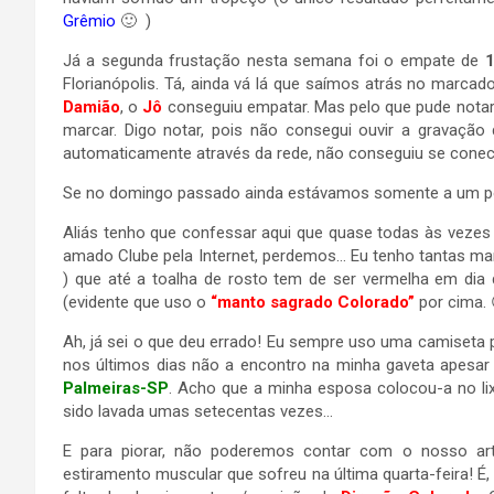
Grêmio
🙂 )
Já a segunda frustação nesta semana foi o empate de
Florianópolis. Tá, ainda vá lá que saímos atrás no marca
Damião
, o
Jô
conseguiu empatar. Mas pelo que pude notar 
marcar. Digo notar, pois não consegui ouvir a gravação 
automaticamente através da rede, não conseguiu se conect
Se no domingo passado ainda estávamos somente a um po
Aliás tenho que confessar aqui que quase todas às vezes
amado Clube pela Internet, perdemos… Eu tenho tantas ma
) que até a toalha de rosto tem de ser vermelha em dia
(evidente que uso o
“manto sagrado Colorado”
por cima. 
Ah, já sei o que deu errado! Eu sempre uso uma camiseta
nos últimos dias não a encontro na minha gaveta apesar 
Palmeiras-SP
. Acho que a minha esposa colocou-a no lix
sido lavada umas setecentas vezes…
E para piorar, não poderemos contar com o nosso art
estiramento muscular que sofreu na última quarta-feira! 