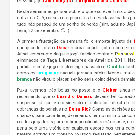
Prezado(a)s
Colorado(a)s
do
Arquibancada Colorada
,
Nesta semana ao pensar sobre o que escrever tinha o des
entrar no G-5, ou seja no grupo dos times classificados p
tudo não passou de um sonho de verão (sim, aqui no Japã
feira, 22 de setembro 🙂 )
A primeira frustação da semana foi o empate injusto de
que quando ouvi o
Oscar
marcar aquele gol no primeiro 
Afinal lembrei-me daquele jog0 fatidíco contra o
P
e
n
h
a
r
o
l
eliminados da
Taça Libertadores da América 2011
. Na
partida, e neste jogo do domingo passado o
Coritiba
tamb
como os
uruguaios
naquela jornada infeliz! Menos mal
branca
não virou o placar, senão seria coincidência demais
Puxa, tivemos três bolas no poste e o
Cleber
ainda me
reclamando que o
Leandro Damião
deveria ter cobrad
suspenso já que é considerado o cobrador oficial do t
cobranças de pênaltis no
Beira-Rio
? Como as decisões por
chances para cada time, deveríamos ter no mínimo cinco 
ou dois jogadores para cobrar penalidades máximas é, no m
pena pois uma vitória por qualquer escore nos teria co
haviam sofrido um tropeço (o único resultado perfeitamen