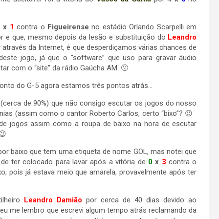
1 x
1
contra o
Figueirense
no estádio Orlando Scarpelli em
dor e que, mesmo depois da lesão e substituição do
Leandro
através da Internet, é que desperdiçamos várias chances de
deste jogo, já que o “software” que uso para gravar áudio
ar com o “site” da rádio Gaúcha AM. 🙁
nto do G-5 agora estamos três pontos atrás…
 (cerca de 90%) que não consigo escutar os jogos do nosso
nias (assim como o cantor Roberto Carlos, certo “bixo”? 😉
 de jogos assim como a roupa de baixo na hora de escutar
😉
 por baixo que tem uma etiqueta de nome GOL, mas notei que
de ter colocado para lavar após a vitória de
0
x
3
contra o
o, pois já estava meio que amarela, provavelmente após ter
ilheiro
Leandro Damião
por cerca de 40 dias devido ao
É, eu me lembro que escrevi algum tempo atrás reclamando da