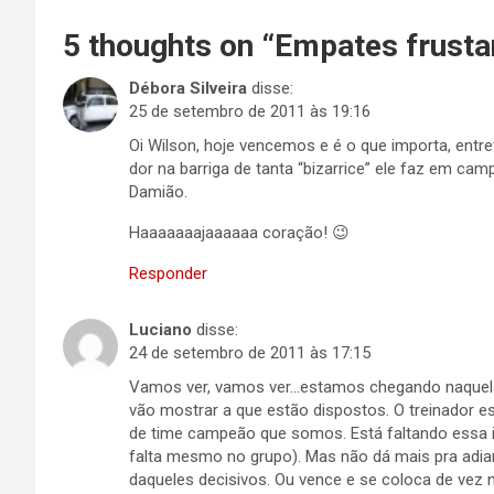
5 thoughts on “
Empates frusta
Débora Silveira
disse:
25 de setembro de 2011 às 19:16
Oi Wilson, hoje vencemos e é o que importa, ent
dor na barriga de tanta “bizarrice” ele faz em ca
Damião.
Haaaaaaajaaaaaa coração! 😉
Responder
Luciano
disse:
24 de setembro de 2011 às 17:15
Vamos ver, vamos ver…estamos chegando naquela
vão mostrar a que estão dispostos. O treinador es
de time campeão que somos. Está faltando essa i
falta mesmo no grupo). Mas não dá mais pra adiar
daqueles decisivos. Ou vence e se coloca de vez 