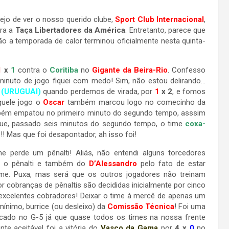
ejo de ver o nosso querido clube,
Sport Club Internacional
,
ara a
Taça Libertadores da América
. Entretanto, parece que
o a temporada de calor terminou oficialmente nesta quinta-
1
x
1
contra o
Coritiba
no
Gigante da Beira-Rio
. Confesso
minuto de jogo fiquei com medo! Sim, não estou delirando…
(URUGUAI)
quando perdemos de virada, por
1
x 2
, e fomos
quele jogo o
Oscar
também marcou logo no comecinho da
ém empatou no primeiro minuto do segundo tempo, asssim
 que, passado seis minutos do segundo tempo, o time
coxa-
!! Mas que foi desapontador, ah isso foi!
 perde um pênalti! Aliás, não entendi alguns torcedores
o o pênalti e também do
D’Alessandro
pelo fato de estar
ime. Puxa, mas será que os outros jogadores não treinam
 cobranças de pênaltis são decididas inicialmente por cinco
excelentes cobradores! Deixar o time à mercê de apenas um
ínimo, burrice (ou desleixo) da
Comissão Técnica
! Foi uma
locado no G-5 já que quase todos os times na nossa frente
te aceitável foi a vitória do
Vasco da Gama
por
4 x
0
no