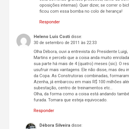
oposições internas). Quer dizer, se correr o bic
ficou com essa bomba no colo de herança!
Responder
Heleno Luís Costi
disse:
30 de setembro de 2011 às 22:33
Olha Débora, ouvi a entrevista do Presidente Luig
Martins e percebi que a coisa anda muito enrolada
sua parte há mais de 4 (quatro) meses (sic). O r
usufruir mais vantagens. Ele não disse, mas deu i
da Copa. As Construtoras combinadas, formaram e
Azenha, já embarcou em mais R$ 100 milhões além
subestação, centro de treinamentos etc…
Olha, da forma como a coisa está andando tamb
furada. Tomara que esteja equivocado.
Responder
Débora Silveira
disse: