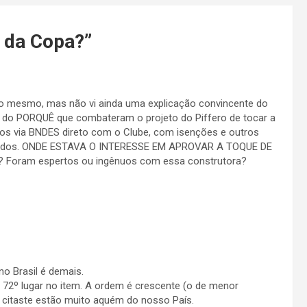
o da Copa?
”
so mesmo, mas não vi ainda uma explicação convincente do
os do PORQUÊ que combateram o projeto do Piffero de tocar a
os via BNDES direto com o Clube, com isenções e outros
cedidos. ONDE ESTAVA O INTERESSE EM APROVAR A TOQUE DE
oram espertos ou ingênuos com essa construtora?
no Brasil é demais.
2º lugar no item. A ordem é crescente (o de menor
e citaste estão muito aquém do nosso País.