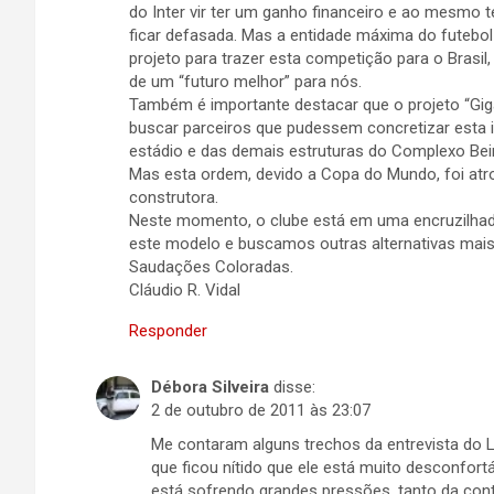
do Inter vir ter um ganho financeiro e ao mesmo 
ficar defasada. Mas a entidade máxima do futebol 
projeto para trazer esta competição para o Brasi
de um “futuro melhor” para nós.
Também é importante destacar que o projeto “Gigan
buscar parceiros que pudessem concretizar esta
estádio e das demais estruturas do Complexo Beir
Mas esta ordem, devido a Copa do Mundo, foi atr
construtora.
Neste momento, o clube está em uma encruzilha
este modelo e buscamos outras alternativas mais 
Saudações Coloradas.
Cláudio R. Vidal
Responder
Débora Silveira
disse:
2 de outubro de 2011 às 23:07
Me contaram alguns trechos da entrevista do L
que ficou nítido que ele está muito desconfor
está sofrendo grandes pressões, tanto da cont