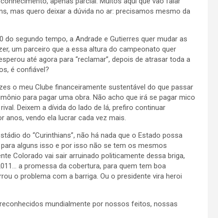
conhecimento, apenas parcial. Muitos aqui que vão falar
ns, mas quero deixar a dúvida no ar: precisamos mesmo da
40 do segundo tempo, a Andrade e Gutierres quer mudar as
izer, um parceiro que a essa altura do campeonato quer
sperou até agora para “reclamar”, depois de atrasar toda a
os, é confiável?
ezes o meu Clube financeiramente sustentável do que passar
imônio para pagar uma obra. Não acho que irá se pagar mico
val. Deixem a dívida do lado de lá, prefiro continuar
r anos, vendo ela lucrar cada vez mais.
tádio do “Curinthians”, não há nada que o Estado possa
e para alguns isso e por isso não se tem os mesmos
nte Colorado vai sair arruinado politicamente dessa briga,
2011… a promessa da cobertura, para quem tem boa
ou o problema com a barriga. Ou o presidente vira heroi
s reconhecidos mundialmente por nossos feitos, nossas