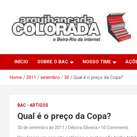
Skip
to
content
O Beira-Rio da Internet
Arquibancada Colorada
INÍCIO
SOBRE O BAC
NOSSO TIME
AÇÕ
Home
2011
setembro
30
Qual é o preço da Copa?
BAC - ARTIGOS
Qual é o preço da Copa?
30 de setembro de 2011
Débora Silveira
10 Comments