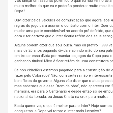
Vou lançar um assunto polêmico o qual eu não tenho total 
muito melhor do que eu e poderão ponderar muito mais ite
Copa?
Ouvi dizer pelos veículos de comunicação que agora, aos 
regras do jogo para assinar o contrato com o Inter. Quer d
mudar uma parte considerável no acordo pré definido, que e
obra e ter certeza que o Inter ficaria refém dos seus serviç
Alguns podem dizer que sou louca, mas eu prefiro 1.999 v
mais de 20 anos pagando dívida e abrindo mão do seu patr
em trocar essa dívida por mandar os jogos da Copa para o ri
ganhando títulos! Mico é ficar refém de uma construtora po
Se nós cidadãos estamos pagando para a construção do es
fazer pelo Colorado? Não, com certeza não é interessant
benefícios do governo. Alguns vão dizer que o atual preside
mas sabemos que esse “trem da obra”, não apareceu em 
memória, era para o Centenário e desde então só se empurr
nacional da torcida, ou Jesus Cristo na cruz para muitos.
Basta querer ver, o que é melhor para o Inter? Hoje somo
conquistas, a Copa vai tornar o Inter mais lucrativo?