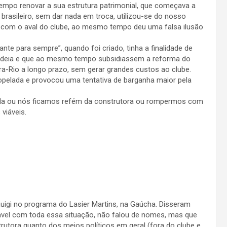
tempo renovar a sua estrutura patrimonial, que começava a
brasileiro, sem dar nada em troca, utilizou-se do nosso
l, com o aval do clube, ao mesmo tempo deu uma falsa ilusão
te para sempre”, quando foi criado, tinha a finalidade de
 ideia e que ao mesmo tempo subsidiassem a reforma do
a-Rio a longo prazo, sem gerar grandes custos ao clube.
opelada e provocou uma tentativa de barganha maior pela
da ou nós ficamos refém da construtora ou rompermos com
viáveis.
uigi no programa do Lasier Martins, na Gaúcha. Disseram
tável com toda essa situação, não falou de nomes, mas que
rutora quanto dos meios políticos em geral (fora do clube e