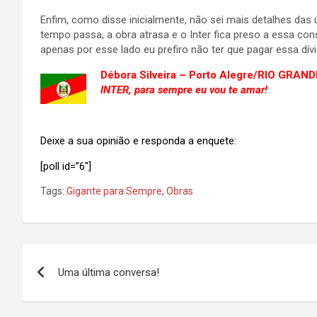
Enfim, como disse inicialmente, não sei mais detalhes das 
tempo passa, a obra atrasa e o Inter fica preso a essa con
apenas por esse lado eu prefiro não ter que pagar essa dív
Débora Silveira – Porto Alegre/RIO GRAN
INTER, para sempre eu vou te amar!
.
Deixe a sua opinião e responda a enquete:
[poll id=”6″]
Tags:
Gigante para Sempre
,
Obras
Navegação
Uma última conversa!
de
Post