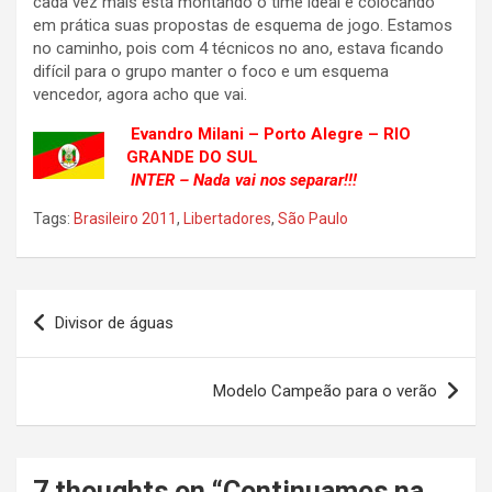
cada vez mais está montando o time ideal e colocando
em prática suas propostas de esquema de jogo. Estamos
no caminho, pois com 4 técnicos no ano, estava ficando
difícil para o grupo manter o foco e um esquema
vencedor, agora acho que vai.
Evandro Milani – Porto Alegre – RIO
GRANDE DO SUL
INTER – Nada vai nos separar!!!
Tags:
Brasileiro 2011
,
Libertadores
,
São Paulo
Navegação
Divisor de águas
de
Post
Modelo Campeão para o verão
7 thoughts on “
Continuamos na