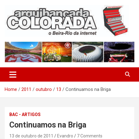
Skip
to
content
O Beira-Rio da Internet
Arquibancada Colorada
Home
2011
outubro
13
Continuamos na Briga
BAC - ARTIGOS
Continuamos na Briga
13 de outubro de 2011
Evandro
7 Comments