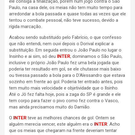
ele consiga a finalização, porém num jogo contra o São
Paulo, na casa dele, os meias não tem muito tempo para
arredondar a bola passada e quase todas as vezes que ele
tentou o combate pessoal, não teve sucesso, devido a
rígida marcação.
Acabou sendo substituido pelo Fabrício, o que confesso
que não entendi, nem ouvi depois o Dorival explicar a
substituíção. Em seguida entrou o João Paulo no lugar o
Insinho e ai sim, só deu
INTER
, dominamos o São Paulo,
inclusive o próprio João Paulo fez uma bela jogada que
poderia ter resultado em gol, se ele chutasse mais baixo
ou tivessa passado a bola para o D’Alessandro que estava
sozinho em frente ao gol. Poderia ter entrado antes, pois
tem muito mais velocidade e objetividade que o Ilsinho.
Até o Jô fez falta hoje, pois a zaga do SP é grande e ele
tem corpo para fazer o pivo como fez contra o Vasco,
mas ainda precisamos muito do Damião.
O
INTER
teve as melhores chances de gol. Ontem se
alguém merecia vencer, este alguém era o
INTER
. Acho
que os meias que chegaram na frente deveriam tentar