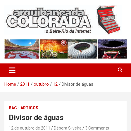
Skip
to
content
O Beira-Rio da Internet
Arquibancada Colorada
Home
2011
outubro
12
Divisor de águas
BAC - ARTIGOS
Divisor de águas
12 de outubro de 2011
Débora Silveira
3 Comments