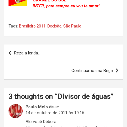
GRANDE DO SUL
INTER, para sempre eu vou te amar!
Tags:
Brasileiro 2011
,
Decisão
,
São Paulo
Navegação
Reza a lenda…
de
Post
Continuamos na Briga
3 thoughts on “
Divisor de águas
”
Paulo Melo
disse:
14 de outubro de 2011 às 19:16
Alô você Débora!