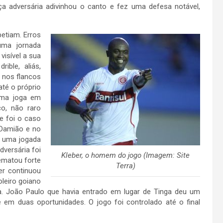
a adversária adivinhou o canto e fez uma defesa notável,
etiam. Erros
ma jornada
visível a sua
ible, aliás,
 nos flancos
até o próprio
uma joga em
o, não raro
e foi o caso
 Damião e no
m uma jogada
dversária foi
Kleber, o homem do jogo (Imagem: Site
ematou forte
Terra)
er continuou
oleiro goiano
. João Paulo que havia entrado em lugar de Tinga deu um
em duas oportunidades. O jogo foi controlado até o final