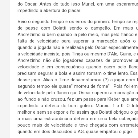
do Oscar. Antes de tudo isso Muriel, em uma escaramuç
impedindo a abertura do placar.
Veio o segundo tempo e os erros do primeiro tempo se rep
de passe com Bolatti sendo o campeão. Em mais u
Andrezinho ia bem quando ia pelo meio, mas pelo flanco é 
falta de velocidade para superar a marcação após o dr
quando a jogada não é realizada pelo Oscar especialmente
a velocidade inexiste, pois Tinga ou mesmo D’Ale, Guina, e 
Andrezinho não são jogadores capazes de promover 
velocidade e em conseqüência quando caem pelo flanc
precisam segurar a bola e assim tornam o time lento. Ess
desse jogo. Alias o Time desacostumou (?) a jogar com
segundo tempo ele quase” morreu de fome”. Pois foi e
de velocidade pelo flanco que Oscar superou a marcação a
ao fundo e não cruzou, fez um passe para Kleber que arr
impedindo a defesa do bom goleiro Marcio, 1 x 0. O Int
melhor e sem se expor e foi assim que Bolatti obrigou o g
a mais uma extraordinária defesa em uma bela cabeçada
pouco mais de velocidade e teve chegada com arremate 
quando em dois descuidos o AG, quase empatou o jogo.