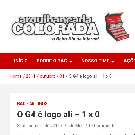
Skip
to
content
O Beira-Rio da Internet
Arquibancada Colorada
INÍCIO
SOBRE O BAC
NOSSO TIME
AÇÕ
Home
2011
outubro
31
O G4 é logo ali – 1 x 0
BAC - ARTIGOS
O G4 é logo ali – 1 x 0
31 de outubro de 2011
Paulo Melo
17 Comments