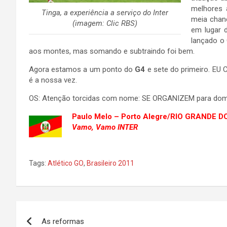
melhores 
Tinga, a experiência a serviço do Inter
meia chanc
(imagem: Clic RBS)
em lugar 
lançado o 
aos montes, mas somando e subtraindo foi bem.
Agora estamos a um ponto do
G4
e sete do primeiro. EU
é a nossa vez.
OS: Atenção torcidas com nome: SE ORGANIZEM para dom
Paulo Melo – Porto Alegre/RIO GRANDE D
Vamo, Vamo INTER
Tags:
Atlético GO
,
Brasileiro 2011
Navegação
As reformas