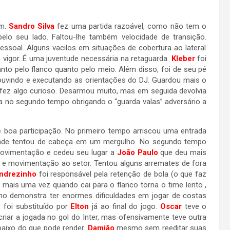
em.
Sandro Silva
fez uma partida razoável, como não tem o
elo seu lado. Faltou-lhe também velocidade de transição.
ssoal. Alguns vacilos em situações de cobertura ao lateral
 vigor. É uma juventude necessária na retaguarda.
Kleber
foi
anto pelo flanco quanto pelo meio. Além disso, foi de seu pé
uvindo e executando as orientações do DJ. Guardou mais o
fez algo curioso. Desarmou muito, mas em seguida devolvia
va no segundo tempo obrigando o “guarda valas” adversário a
 boa participação. No primeiro tempo arriscou uma entrada
nde tentou de cabeça em um mergulho. No segundo tempo
movimentação e cedeu seu lugar a
João Paulo
que deu mais
 e movimentação ao setor. Tentou alguns arremates de fora
ndrezinho
foi responsável pela retenção de bola (o que faz
mais uma vez quando cai para o flanco torna o time lento ,
o demonstra ter enormes dificuldades em jogar de costas
, foi substituído por
Elton
já ao final do jogo.
Oscar
teve o
criar a jogada no gol do Inter, mas ofensivamente teve outra
baixo do que pode render.
Damião
mesmo sem reeditar suas