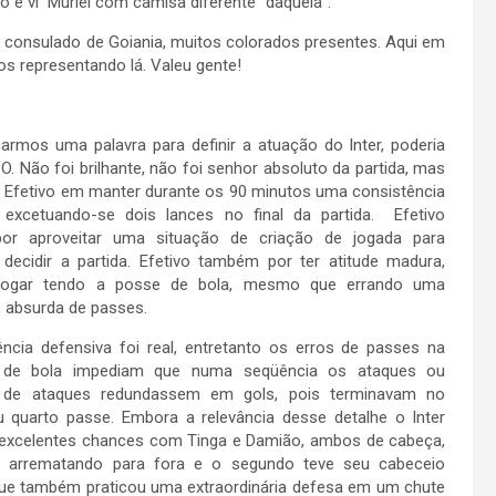
o e vi Muriel com camisa diferente “daquela”.
o consulado de Goiania, muitos colorados presentes. Aqui em
os representando lá. Valeu gente!
mos uma palavra para definir a atuação do Inter, poderia
O. Não foi brilhante, não foi senhor absoluto da partida, mas
o. Efetivo em manter durante os 90 minutos uma consistência
, excetuando-se dois lances no final da partida. Efetivo
r aproveitar uma situação de criação de jogada para
 decidir a partida. Efetivo também por ter atitude madura,
 jogar tendo a posse de bola, mesmo que errando uma
 absurda de passes.
ncia defensiva foi real, entretanto os erros de passes na
 de bola impediam que numa seqüência os ataques ou
s de ataques redundassem em gols, pois terminavam no
u quarto passe. Embora a relevância desse detalhe o Inter
 excelentes chances com Tinga e Damião, ambos de cabeça,
o arrematando para fora e o segundo teve seu cabeceio
 que também praticou uma extraordinária defesa em um chute