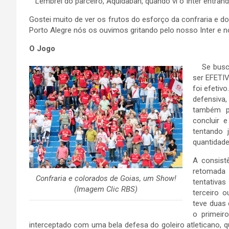
Lembrei do parceiro, Aquidaban, quando vi o Inter entrand
Gostei muito de ver os frutos do esforço da confraria e d
Porto Alegre nós os ouvimos gritando pelo nosso Inter e n
O Jogo
Se buscar
ser EFETIV
foi efetiv
defensiva
também po
concluir e
tentando
quantidade
A consistê
retomada
Confraria e colorados de Goias, um Show!
tentativa
(Imagem Clic RBS)
terceiro o
teve duas
o primeir
interceptado com uma bela defesa do goleiro atleticano,