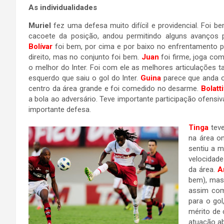
As individualidades
Muriel
fez uma defesa muito difícil e providencial. Foi b
cacoete da posição, andou permitindo alguns avanços p
Bolívar
foi bem, por cima e por baixo no enfrentamento pe
direito, mas no conjunto foi bem.
Juan
foi firme, joga com
o melhor do Inter. Foi com ele as melhores articulações t
esquerdo que saiu o gol do Inter.
Guina
parece que anda o
centro da área grande e foi comedido no desarme.
Bolatti
a bola ao adversário. Teve importante participação ofensi
importante defesa.
Tinga
teve
na área o
sentiu a 
velocidade
da área.
A
bem), mas 
assim com
para o gol
mérito de 
atuação a