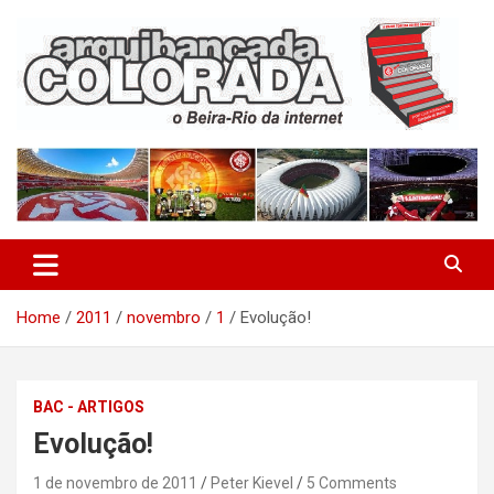
Skip
to
content
O Beira-Rio da Internet
Arquibancada Colorada
Home
2011
novembro
1
Evolução!
BAC - ARTIGOS
Evolução!
1 de novembro de 2011
Peter Kievel
5 Comments