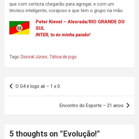
que com certeza chegarão para agregar, e com um
técnico inteligente, corajoso e que tem o grupo na mão.
Peter Kievel – Alvorada/RIO GRANDE DO
SUL
INTER, tu és minha paixão!
Tags:
Dorival Júnior
,
Tática de jogo
Navegação
O G4 é logo ali – 1 x 0
de
Post
Encontro do Esporte – 21 anos
5 thoughts on “
Evolução!
”