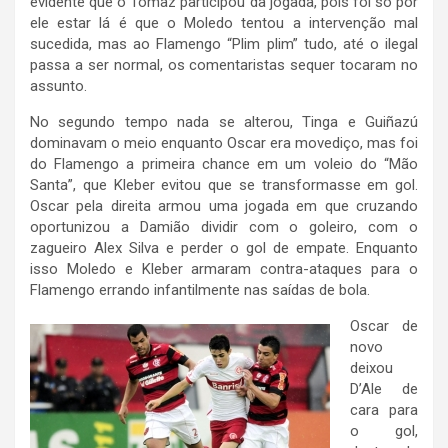
evidente que o Tomaz participou da jogada, pois foi só por
ele estar lá é que o Moledo tentou a intervenção mal
sucedida, mas ao Flamengo “Plim plim” tudo, até o ilegal
passa a ser normal, os comentaristas sequer tocaram no
assunto.
No segundo tempo nada se alterou, Tinga e Guiñazú
dominavam o meio enquanto Oscar era movediço, mas foi
do Flamengo a primeira chance em um voleio do “Mão
Santa”, que Kleber evitou que se transformasse em gol.
Oscar pela direita armou uma jogada em que cruzando
oportunizou a Damião dividir com o goleiro, com o
zagueiro Alex Silva e perder o gol de empate. Enquanto
isso Moledo e Kleber armaram contra-ataques para o
Flamengo errando infantilmente nas saídas de bola.
Oscar de
novo
deixou
D’Ale de
cara para
o gol,