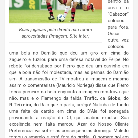
dentro da
área e o
“Cabezon”
colocou
para fora.
Boas jogadas pela direita não foram
Oscar
aproveitadas (Imagem: Site Inter)
outra vez
colocou
uma bola no Damião que deu um giro em cima do
zagueiro e fuzilou para uma defesa notável do Felipe. No
rebote foi derrubado por Fierro que deu um carrinho em
que a bola não foi molestada, mas as pernas do Damião
sim. A transmissão de TV mostrou a imagem e mesmo
assim o comentarista (Mauricio Noriega) disse que Fierro
tocou primeiro na bola enquanto a imagem mostrava que
não, mas é o Flamengo da falida
Trafic
, da
Globo
, do
R.Teixeira
, do Raio que o parta, arrêgo! Na linha de fundo
uma falta de cartão em cima do D’Ale foi sonegada
provocando a reação do DJ, que acabou expulso. Sua
excelência nem falta marcou. Azar do Nosso Cliente
Preferencial vai sofrer as conseqüências domingo. Moledo
tomou o amarelo e está fora do greNal. O homem gol em