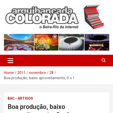
Skip
to
content
O Beira-Rio da Internet
Arquibancada Colorada
Home
2011
novembro
28
Boa produção, baixo aproveitamento, 0 x 1
BAC - ARTIGOS
Boa produção, baixo