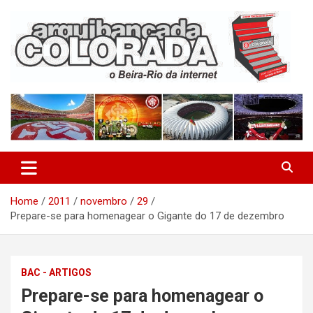
Skip
to
content
O Beira-Rio da Internet
Arquibancada Colorada
Home
2011
novembro
29
Prepare-se para homenagear o Gigante do 17 de dezembro
BAC - ARTIGOS
Prepare-se para homenagear o