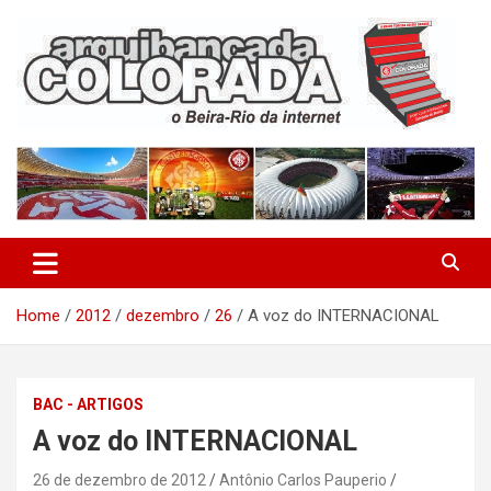
Skip
to
content
O Beira-Rio da Internet
Arquibancada Colorada
Home
2012
dezembro
26
A voz do INTERNACIONAL
BAC - ARTIGOS
A voz do INTERNACIONAL
26 de dezembro de 2012
Antônio Carlos Pauperio