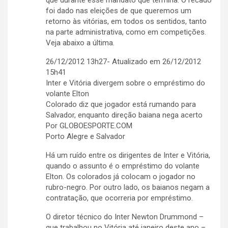
que durante esse mandato que termina. O recado
foi dado nas eleições de que queremos um
retorno às vitórias, em todos os sentidos, tanto
na parte administrativa, como em competições.
Veja abaixo a última.
26/12/2012 13h27- Atualizado em 26/12/2012
15h41
Inter e Vitória divergem sobre o empréstimo do
volante Elton
Colorado diz que jogador está rumando para
Salvador, enquanto direção baiana nega acerto
Por GLOBOESPORTE.COM
Porto Alegre e Salvador
Há um ruído entre os dirigentes de Inter e Vitória,
quando o assunto é o empréstimo do volante
Elton. Os colorados já colocam o jogador no
rubro-negro. Por outro lado, os baianos negam a
contratação, que ocorreria por empréstimo.
O diretor técnico do Inter Newton Drummond –
que trabalhou no Vitória até janeiro deste ano –