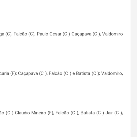
aga (C); Falcão (C), Paulo Cesar (C ) Caçapava (C ); Valdomiro
ria (F); Caçapava (C ), Falcão (C ) e Batista (C ); Valdomiro,
(C ) Claudio Mineiro (F); Falcão (C ), Batista (C ) Jair (C );