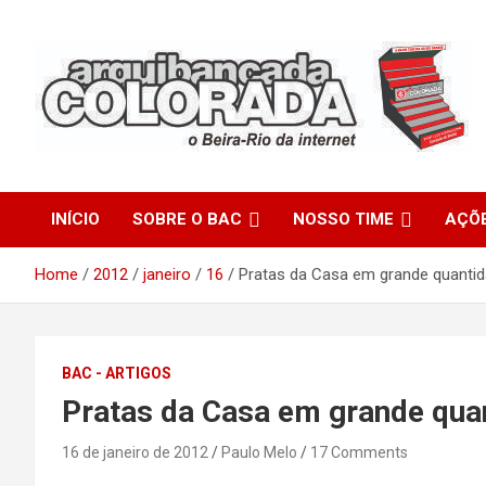
Skip
to
content
O Beira-Rio da Internet
Arquibancada Colorada
INÍCIO
SOBRE O BAC
NOSSO TIME
AÇÕ
Home
2012
janeiro
16
Pratas da Casa em grande quantid
BAC - ARTIGOS
Pratas da Casa em grande quan
16 de janeiro de 2012
Paulo Melo
17 Comments