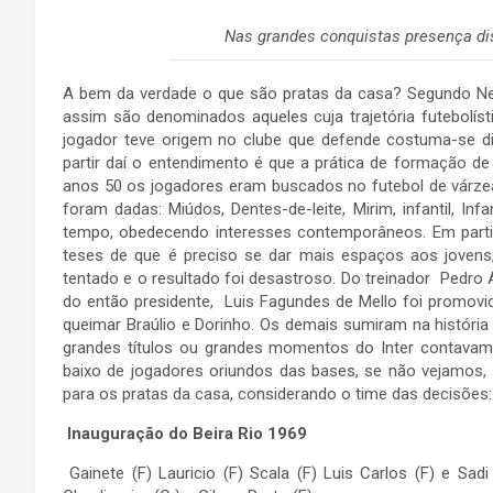
Nas grandes conquistas presença di
A bem da verdade o que são pratas da casa? Segundo Nel
assim são denominados aqueles cuja trajetória futebolí
jogador teve origem no clube que defende costuma-se di
partir daí o entendimento é que a prática de formação d
anos 50 os jogadores eram buscados no futebol de várze
foram dadas: Miúdos, Dentes-de-leite, Mirim, infantil, I
tempo, obedecendo interesses contemporâneos. Em partic
teses de que é preciso se dar mais espaços aos joven
tentado e o resultado foi desastroso. Do treinador Pedro
do então presidente, Luis Fagundes de Mello foi promo
queimar Braúlio e Dorinho. Os demais sumiram na história
grandes títulos ou grandes momentos do Inter contavam
baixo de jogadores oriundos das bases, se não vejamos,
para os pratas da casa, considerando o time das decisões:
Inauguração do Beira Rio 1969
Gainete (F) Lauricio (F) Scala (F) Luis Carlos (F) e Sadi