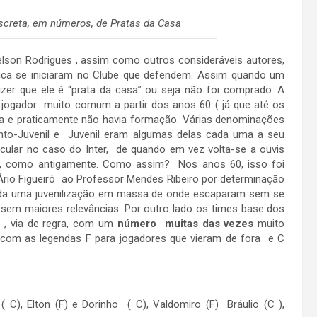
screta, em números, de Pratas da Casa
son Rodrigues , assim como outros consideráveis autores,
stica se iniciaram no Clube que defendem. Assim quando um
zer que ele é “prata da casa” ou seja não foi comprado. A
e jogador muito comum a partir dos anos 60 ( já que até os
a e praticamente não havia formação. Várias denominações
nfanto-Juvenil e Juvenil eram algumas delas cada uma a seu
ular no caso do Inter, de quando em vez volta-se a ouvis
s, como antigamente. Como assim? Nos anos 60, isso foi
 Ário Figueiró ao Professor Mendes Ribeiro por determinação
vida uma juvenilização em massa de onde escaparam sem se
 sem maiores relevâncias. Por outro lado os times base dos
 , via de regra, com um
número muitas das vezes
muito
 com as legendas F para jogadores que vieram de fora e C
 ( C), Elton (F) e Dorinho ( C), Valdomiro (F) Bráulio (C ),