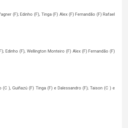
 Vagner (F); Edinho (F), Tinga (F) Alex (F) Fernandão (F) Rafael
F); Edinho (F), Wellington Monteiro (F) Alex (F) Fernandão (F)
ro (C ), Guiñazú (F) Tinga (F) e Dalessandro (F); Taison (C ) e