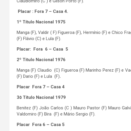
Claudiomiro (C ) e Gilson Porto (F).
Placar : Fora 7 – Casa 4.
1º Título Nacional 1975
Manga (F), Valdir ( F) Figueroa (F), Hermínio (F) e Chico Fr
(F) Flávio (C) e Lula (F).
Placar: Fora 6 – Casa 5
2º Titulo Nacional 1976
Manga (F) Claudio (C) Figueroa (F) Marinho Perez (F) e Vaca
(F) Dario (F) e Lula (F)
.
Placar Fora 7 – Casa 4
3
٥ Título Nacional 1979
Benitez (F) João Carlos (C ) Mauro Pastor (F) Mauro Galvão 
Valdomiro (F) Bira (F) e Mário Sergio (F).
Placar Fora 6 – Casa 5