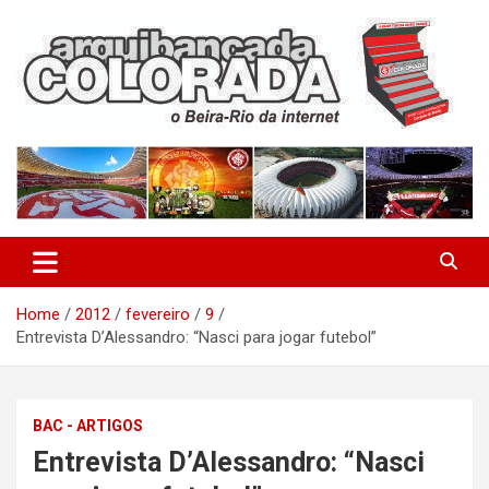
Skip
to
content
O Beira-Rio da Internet
Arquibancada Colorada
Home
2012
fevereiro
9
Entrevista D’Alessandro: “Nasci para jogar futebol”
BAC - ARTIGOS
Entrevista D’Alessandro: “Nasci