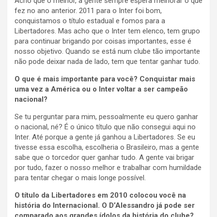
Acho que o melhor, a gente sempre espera melhorar o que
fez no ano anterior. 2011 para o Inter foi bom,
conquistamos o título estadual e fomos para a
Libertadores. Mas acho que o Inter tem elenco, tem grupo
para continuar brigando por coisas importantes, esse é
nosso objetivo. Quando se está num clube tão importante
não pode deixar nada de lado, tem que tentar ganhar tudo.
O que é mais importante para você? Conquistar mais
uma vez a América ou o Inter voltar a ser campeão
nacional?
Se tu perguntar para mim, pessoalmente eu quero ganhar
o nacional, né? É o único título que não consegui aqui no
Inter. Até porque a gente já ganhou a Libertadores. Se eu
tivesse essa escolha, escolheria o Brasileiro, mas a gente
sabe que o torcedor quer ganhar tudo. A gente vai brigar
por tudo, fazer o nosso melhor e trabalhar com humildade
para tentar chegar o mais longe possível.
O título da Libertadores em 2010 colocou você na
história do Internacional. O D’Alessandro já pode ser
comparado aos grandes ídolos da história do clube?