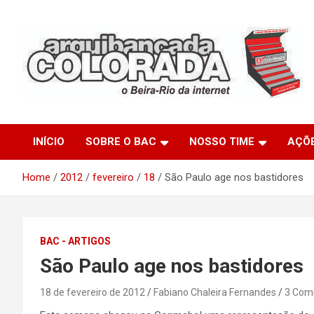
Skip
to
content
O Beira-Rio da Internet
Arquibancada Colorada
INÍCIO
SOBRE O BAC
NOSSO TIME
AÇÕ
Home
2012
fevereiro
18
São Paulo age nos bastidores
BAC - ARTIGOS
São Paulo age nos bastidores
18 de fevereiro de 2012
Fabiano Chaleira Fernandes
3 Com