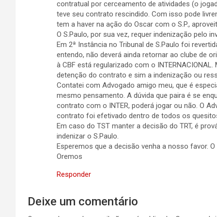
contratual por cerceamento de atividades (o joga
teve seu contrato rescindido. Com isso pode livr
tem a haver na ação do Oscar com o S.P., aproveit
O S.Paulo, por sua vez, requer indenização pelo i
Em 2ª Instância no Tribunal de S.Paulo foi reverti
entendo, não deverá ainda retornar ao clube de o
à CBF está regularizado com o INTERNACIONAL. M
detenção do contrato e sim a indenização ou res
Contatei com Advogado amigo meu, que é especi
mesmo pensamento. A dúvida que paira é se enquan
contrato com o INTER, poderá jogar ou não. O Ad
contrato foi efetivado dentro de todos os quesitos
Em caso do TST manter a decisão do TRT, é prováv
indenizar o S.Paulo.
Esperemos que a decisão venha a nosso favor. O O
Oremos
Responder
Deixe um comentário