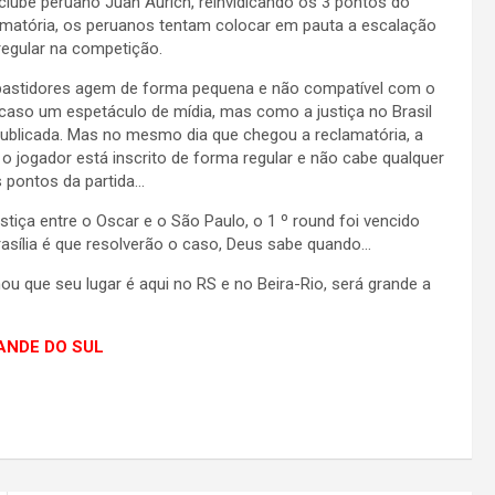
ube peruano Juan Aurich, reinvidicando os 3 pontos do
clamatória, os peruanos tentam colocar em pauta a escalação
rregular na competição.
s bastidores agem de forma pequena e não compatível com o
caso um espetáculo de mídia, mas como a justiça no Brasil
 publicada. Mas no mesmo dia que chegou a reclamatória, a
 jogador está inscrito de forma regular e não cabe qualquer
 pontos da partida…
tiça entre o Oscar e o São Paulo, o 1 º round foi vencido
rasília é que resolverão o caso, Deus sabe quando…
u que seu lugar é aqui no RS e no Beira-Rio, será grande a
RANDE DO SUL