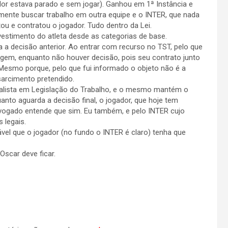
dor estava parado e sem jogar). Ganhou em 1ª Instância e
emente buscar trabalho em outra equipe e o INTER, que nada
ou e contratou o jogador. Tudo dentro da Lei.
nvestimento do atleta desde as categorias de base.
da a decisão anterior. Ao entrar com recurso no TST, pelo que
rigem, enquanto não houver decisão, pois seu contrato junto
esmo porque, pelo que fui informado o objeto não é a
sarcimento pretendido.
alista em Legislação do Trabalho, e o mesmo mantém o
to aguarda a decisão final, o jogador, que hoje tem
vogado entende que sim. Eu também, e pelo INTER cujo
 legais.
el que o jogador (no fundo o INTER é claro) tenha que
scar deve ficar.