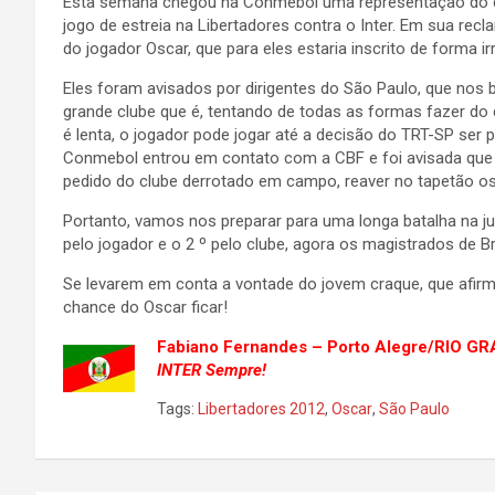
Esta semana chegou na Conmebol uma representação do cl
jogo de estreia na Libertadores contra o Inter. Em sua re
do jogador Oscar, que para eles estaria inscrito de forma i
Eles foram avisados por dirigentes do São Paulo, que no
grande clube que é, tentando de todas as formas fazer do 
é lenta, o jogador pode jogar até a decisão do TRT-SP ser
Conmebol entrou em contato com a CBF e foi avisada que o
pedido do clube derrotado em campo, reaver no tapetão os
Portanto, vamos nos preparar para uma longa batalha na jus
pelo jogador e o 2 º pelo clube, agora os magistrados de B
Se levarem em conta a vontade do jovem craque, que afirmo
chance do Oscar ficar!
Fabiano Fernandes – Porto Alegre/RIO G
INTER Sempre!
Tags:
Libertadores 2012
,
Oscar
,
São Paulo