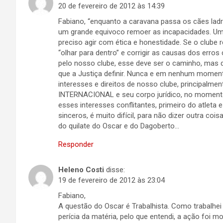
20 de fevereiro de 2012 às 14:39
Fabiano, “enquanto a caravana passa os cães ladra
um grande equivoco remoer as incapacidades. Um 
preciso agir com ética e honestidade. Se o clube 
“olhar para dentro” e corrigir as causas dos erro
pelo nosso clube, esse deve ser o caminho, mas 
que a Justiça definir. Nunca e em nenhum mome
interesses e direitos de nosso clube, principalmen
INTERNACIONAL e seu corpo jurídico, no momento
esses interesses conflitantes, primeiro do atleta 
sinceros, é muito difícil, para não dizer outra coi
do quilate do Oscar e do Dagoberto…
Responder
Heleno Costi
disse:
19 de fevereiro de 2012 às 23:04
Fabiano,
A questão do Oscar é Trabalhista. Como trabalhe
perícia da matéria, pelo que entendi, a ação foi 