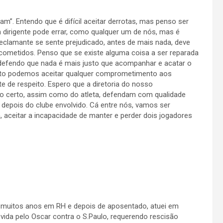
m”. Entendo que é difícil aceitar derrotas, mas penso ser
dirigente pode errar, como qualquer um de nós, mas é
reclamante se sente prejudicado, antes de mais nada, deve
s cometidos. Penso que se existe alguma coisa a ser reparada
defendo que nada é mais justo que acompanhar e acatar o
nto podemos aceitar qualquer comprometimento aos
te de respeito. Espero que a diretoria do nosso
 certo, assim como do atleta, defendam com qualidade
e depois do clube envolvido. Cá entre nós, vamos ser
sa, aceitar a incapacidade de manter e perder dois jogadores
i muitos anos em RH e depois de aposentado, atuei em
movida pelo Oscar contra o S.Paulo, requerendo rescisão