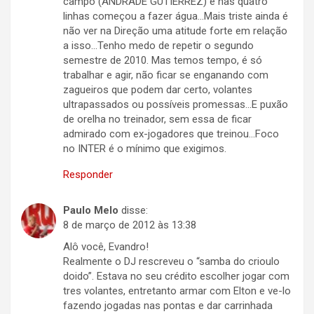
campo (ANDRADE GUTIERREZ) e nas quatro
linhas começou a fazer água…Mais triste ainda é
não ver na Direção uma atitude forte em relação
a isso…Tenho medo de repetir o segundo
semestre de 2010. Mas temos tempo, é só
trabalhar e agir, não ficar se enganando com
zagueiros que podem dar certo, volantes
ultrapassados ou possíveis promessas…E puxão
de orelha no treinador, sem essa de ficar
admirado com ex-jogadores que treinou…Foco
no INTER é o mínimo que exigimos.
Responder
Paulo Melo
disse:
8 de março de 2012 às 13:38
Alô você, Evandro!
Realmente o DJ rescreveu o “samba do crioulo
doido”. Estava no seu crédito escolher jogar com
tres volantes, entretanto armar com Elton e ve-lo
fazendo jogadas nas pontas e dar carrinhada