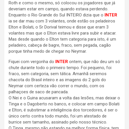
Roth e como o mesmo, só colocou os jogadores que já
deveriam estar em campo, quando estava perdendo.
Enquanto o Rio Grande do Sul INTEIRO dizia que o
INTER
ia se dar mau com 3 volantes, onde estão os peladeiros
Elton e Bolati, o Sr Dorival teimou e disse que eram 3
volantes mas que o Elton estava livre para subir e atacar.
Mas desde quando o Elton tem categoria para isto, é um
peladeiro, cabeça de bagre, fraco, sem pegada, cagão
porque tinha medo de chegar no Neymar.
Fiquei com vergonha do
INTER
ontem, que não deu um só
chute durante todo o primeiro tempo. Foi pequeno, foi
fraco, sem categoria, sem tática. Amanhã seremos
chacota do Brasil inteiro e as imagens do 2 gols do
Neymar com certeza vão correr o mundo, com os
palhaçoes de saco de pancada.
O Nei e o Guina acusaram a volta das lesões, mas deixar o
Tinga e o Dagoberto no banco, e colocar em campo Bolati
e Elton, é substimar a inteligência dos torcedores, é ser o
único certo contra todo mundo, foi um atestado de
burrice sem tamanho, assinado pelo nosso técnico.
O Tinga, mesmo não estando na melhor forma física, tem