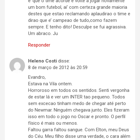
e’ que o time acorde e volte a jogar novamente
um bom futebol, ai’ com certeza grande maioria
destes que estao reclamando aplaudirao o time e
dirao que e’ campeao de tudo,como fazem
sempre. E tenho dito! Desculpe se fui agrassiva.
Um abraco. Ju
Responder
Heleno Costi
disse:
8 de março de 2012 às 20:59
Evandro,
Estava na Vila ontem.
Horroroso em todos os sentidos. Senti vergonha
de estar lá e ver um INTER tao pequeno. Todos
sem excecao tinham medo de chegar até perto
do Newmar. Ninguém chegava junto. Eles fizeram
isso em todo o jogo no Oscar e pronto. O perfil
físico é mais ou menos.
Faltou garra faltou sangue. Com Elton, meu Deus
do Céu. Meu filho disse uma verdade, o cara além