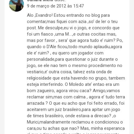
9 de março de 2012 às 15:47
Alo ,Evandro! Estou entrando no blog para
comentar,mas fiquei com azia ,so’ de ler o teu
post. Me desculpe,eu vi o jogo, e concordo que
foi um fiasco ,uma M….,e outras cocitas mas,
mas por favor , sera’ que agora tudo e’ ruim? Po,
quando o D’Ale ficou,todo mundo aplaudiu,agora
ele e’ ruim? , eu quero um jogador com
personalidade,para questionar o juiz durante o
jogo, se ele nao tem o mesmo procedimento no
vestiario,e’ outra coisa, talvez esta onda de
religiosidade que esta havendo no grupo, tambem
esteja interferindo. O Moledo ate’ entao era um
bom zagueiro, agora virou caca? Amigo,vamos
reclamar sim,mas com calma , agora e’ tudo terra
arrazada ? O que eu acho que foi feito errado, foi
aceitarem um juiz brasileiro,para apitar um jogo
de times brasileiro, onde estava a direcao? ,o
Murici,malandramente reclamou e condicionou o
cara,ou tu achas que nao? Mas, minha esperanca