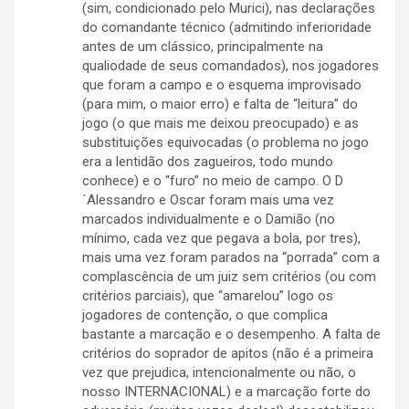
(sim, condicionado pelo Murici), nas declarações
do comandante técnico (admitindo inferioridade
antes de um clássico, principalmente na
qualiodade de seus comandados), nos jogadores
que foram a campo e o esquema improvisado
(para mim, o maior erro) e falta de “leitura” do
jogo (o que mais me deixou preocupado) e as
substituições equivocadas (o problema no jogo
era a lentidão dos zagueiros, todo mundo
conhece) e o “furo” no meio de campo. O D
´Alessandro e Oscar foram mais uma vez
marcados individualmente e o Damião (no
mínimo, cada vez que pegava a bola, por tres),
mais uma vez foram parados na “porrada” com a
complascência de um juiz sem critérios (ou com
critérios parciais), que “amarelou” logo os
jogadores de contenção, o que complica
bastante a marcação e o desempenho. A falta de
critérios do soprador de apitos (não é a primeira
vez que prejudica, intencionalmente ou não, o
nosso INTERNACIONAL) e a marcação forte do