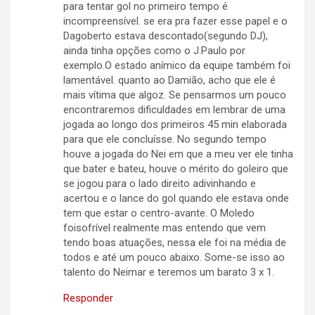
para tentar gol no primeiro tempo é
incompreensível. se era pra fazer esse papel e o
Dagoberto estava descontado(segundo DJ),
ainda tinha opções como o J.Paulo por
exemplo.O estado anímico da equipe também foi
lamentável. quanto ao Damião, acho que ele é
mais vítima que algoz. Se pensarmos um pouco
encontraremos dificuldades em lembrar de uma
jogada ao longo dos primeiros 45 min elaborada
para que ele concluísse. No segundo tempo
houve a jogada do Nei em que a meu ver ele tinha
que bater e bateu, houve o mérito do goleiro que
se jogou para o lado direito adivinhando e
acertou e o lance do gol quando ele estava onde
tem que estar o centro-avante. O Moledo
foisofrível realmente mas entendo que vem
tendo boas atuações, nessa ele foi na média de
todos e até um pouco abaixo. Some-se isso ao
talento do Neimar e teremos um barato 3 x 1.
Responder