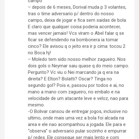
campo
– depois de 6 meses, Dorival muda p 3 volantes,
tras o time adversario p/ dentro do nosso
campo, deixa de jogar e fica sem saidas de bola.
E claro que qualquer coisa poderia acontecer,
mas vencer jamais! Vcs viram o Abel falar q se
ficar se defendendo na bombonera ia tomar
cinco? Ele avisou q o jeito era ir p cima: tocou 2
no Boca hj!
– Moledo tem sido nosso melhor zagueiro. Nos
dois gols o Neymar saiu quase q do meio campo.
Pergunto? Vc viu o Nei marcando ja q era na
direita? E Elton? Bolatti? Oscar? Tinga no
segundo gol? Pois e, passou por todos e ai, no
mano a mano com zagueiro, no embalo e na
velocidade de um atacante leve e veloz, nao para
mesmo.
-O Bolivar cansou de entregar jogos, inclusive no
ultimo, onde mais uma vez a bola foi alcada na
area e ele nao acompanhou a jogada. Ele para e
“observa” o adversario pular sozinho e empurrar
p/ redes. Ele consegue ser mais lento e com