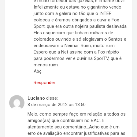
é muito torcedor das gazelas, é irritante ouvir.
Infelizmente eu estava no gigantinho vendo
junto com a galera no tão que o INTER
colocou e éramos obrigados a ouvir a Fox
Sport, que era outra nojeira paulista deslavada.
Eles esqueciam que tinham milhares de
colorados ouvindo e só elogiavam o Santos e
endeusavam o Neimar. Ruim, muito ruim.
Espero que a Net assine com a Fox rápido
para podermos ver e ouvir na SporTV, que é
menos ruim.
Abç.
Responder
Luciano
disse:
8 de março de 2012 às 13:50
Melo, como sempre faço em relação a todos os
amigos(as) que contribuem no BAC, li
atentamente seu comentário…Acho que é um
erro de avaliação encontrar justificativas para as