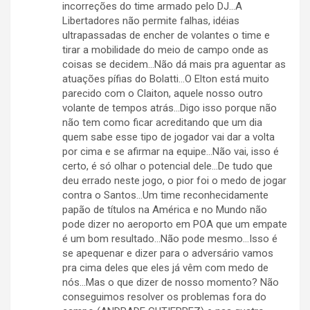
incorreções do time armado pelo DJ…A
Libertadores não permite falhas, idéias
ultrapassadas de encher de volantes o time e
tirar a mobilidade do meio de campo onde as
coisas se decidem…Não dá mais pra aguentar as
atuações pífias do Bolatti…O Elton está muito
parecido com o Claiton, aquele nosso outro
volante de tempos atrás…Digo isso porque não
não tem como ficar acreditando que um dia
quem sabe esse tipo de jogador vai dar a volta
por cima e se afirmar na equipe…Não vai, isso é
certo, é só olhar o potencial dele…De tudo que
deu errado neste jogo, o pior foi o medo de jogar
contra o Santos…Um time reconhecidamente
papão de títulos na América e no Mundo não
pode dizer no aeroporto em POA que um empate
é um bom resultado…Não pode mesmo…Isso é
se apequenar e dizer para o adversário vamos
pra cima deles que eles já vêm com medo de
nós…Mas o que dizer de nosso momento? Não
conseguimos resolver os problemas fora do