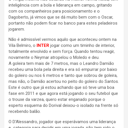
inteligência com a bola e liderança em campo, gritando
com os companheiros para posicionamento e o
Dagoberto, já vimos que se dá muito bem com o Oscar,
portanto não podem ficar no banco para estes peladeiros
jogarem.
Não é admissível vermos aquilo que aconteceu ontem na
Vila Belmiro, o
INTER
jogar como um timinho de interior,
totalmente envolvido e sem força. Quando tentou reagir,
novamente o Neymar atropelou o Moledo e deu.
A goleira tem mais de 7 metros, mas o Leandro Damião
recebeu uma bola pela direita e era só empurrar por baixo
do goleiro ou nos 6 metros e tanto que sobrou de goleira,
mas não, o Damião acertou no peito do goleiro do Santos.
Este é outro que já estou achando que só teve uma boa
fase em 2011 e que agora está jogando o seu futebol que
o trouxe da varzea, quero estar enganado porque o
esperto esquema do Dorival deixou-o isolado na frente só
recebendo balão.
O D’Alessandro, jogador que esperávamos uma liderança
e categoria para decidir em uma jogada, não tem sido o