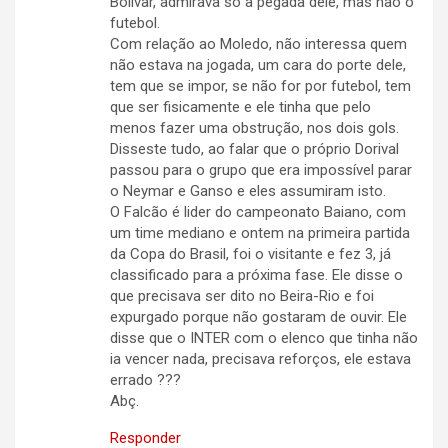
Bolivar, admirava só a pegada dele, mas não o
futebol.
Com relação ao Moledo, não interessa quem
não estava na jogada, um cara do porte dele,
tem que se impor, se não for por futebol, tem
que ser fisicamente e ele tinha que pelo
menos fazer uma obstrução, nos dois gols.
Disseste tudo, ao falar que o próprio Dorival
passou para o grupo que era impossível parar
o Neymar e Ganso e eles assumiram isto.
O Falcão é lider do campeonato Baiano, com
um time mediano e ontem na primeira partida
da Copa do Brasil, foi o visitante e fez 3, já
classificado para a próxima fase. Ele disse o
que precisava ser dito no Beira-Rio e foi
expurgado porque não gostaram de ouvir. Ele
disse que o INTER com o elenco que tinha não
ia vencer nada, precisava reforços, ele estava
errado ???
Abç.
Responder