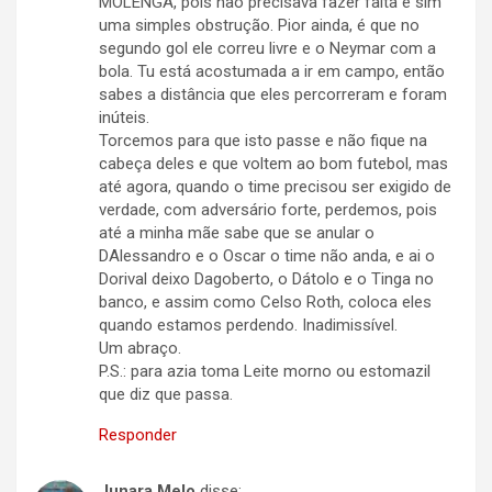
MOLENGA, pois não precisava fazer falta e sim
uma simples obstrução. Pior ainda, é que no
segundo gol ele correu livre e o Neymar com a
bola. Tu está acostumada a ir em campo, então
sabes a distância que eles percorreram e foram
inúteis.
Torcemos para que isto passe e não fique na
cabeça deles e que voltem ao bom futebol, mas
até agora, quando o time precisou ser exigido de
verdade, com adversário forte, perdemos, pois
até a minha mãe sabe que se anular o
DAlessandro e o Oscar o time não anda, e ai o
Dorival deixo Dagoberto, o Dátolo e o Tinga no
banco, e assim como Celso Roth, coloca eles
quando estamos perdendo. Inadimissível.
Um abraço.
P.S.: para azia toma Leite morno ou estomazil
que diz que passa.
Responder
Junara Melo
disse: