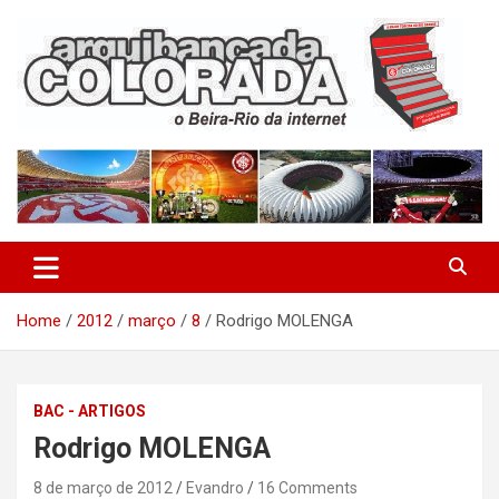
Skip
to
content
O Beira-Rio da Internet
Arquibancada Colorada
Home
2012
março
8
Rodrigo MOLENGA
BAC - ARTIGOS
Rodrigo MOLENGA
8 de março de 2012
Evandro
16 Comments