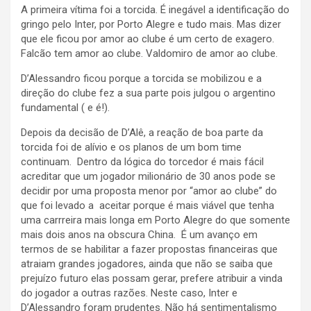
A primeira vítima foi a torcida. É inegável a identificação do
gringo pelo Inter, por Porto Alegre e tudo mais. Mas dizer
que ele ficou por amor ao clube é um certo de exagero.
Falcão tem amor ao clube. Valdomiro de amor ao clube.
D’Alessandro ficou porque a torcida se mobilizou e a
direção do clube fez a sua parte pois julgou o argentino
fundamental ( e é!).
Depois da decisão de D’Alê, a reação de boa parte da
torcida foi de alívio e os planos de um bom time
continuam. Dentro da lógica do torcedor é mais fácil
acreditar que um jogador milionário de 30 anos pode se
decidir por uma proposta menor por “amor ao clube” do
que foi levado a aceitar porque é mais viável que tenha
uma carrreira mais longa em Porto Alegre do que somente
mais dois anos na obscura China. É um avanço em
termos de se habilitar a fazer propostas financeiras que
atraiam grandes jogadores, ainda que não se saiba que
prejuízo futuro elas possam gerar, prefere atribuir a vinda
do jogador a outras razões. Neste caso, Inter e
D’Alessandro foram prudentes. Não há sentimentalismo