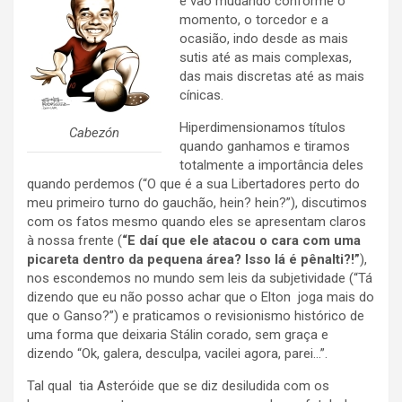
e vão mudando conforme o
momento, o torcedor e a
ocasião, indo desde as mais
sutis até as mais complexas,
das mais discretas até as mais
cínicas.
Hiperdimensionamos títulos
Cabezón
quando ganhamos e tiramos
totalmente a importância deles
quando perdemos (“O que é a sua Libertadores perto do
meu primeiro turno do gauchão, hein? hein?”), discutimos
com os fatos mesmo quando eles se apresentam claros
à nossa frente (
“E daí que ele atacou o cara com uma
picareta dentro da pequena área? Isso lá é pênalti?!”
),
nos escondemos no mundo sem leis da subjetividade (“Tá
dizendo que eu não posso achar que o Elton joga mais do
que o Ganso?”) e praticamos o revisionismo histórico de
uma forma que deixaria Stálin corado, sem graça e
dizendo “Ok, galera, desculpa, vacilei agora, parei…”.
Tal qual tia Asteróide que se diz desiludida com os