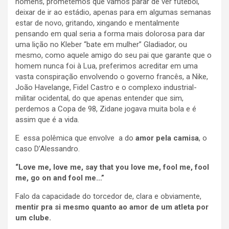
homens, prometemos que vamos parar de ver futebol,
deixar de ir ao estádio, apenas para em algumas semanas
estar de novo, gritando, xingando e mentalmente
pensando em qual seria a forma mais dolorosa para dar
uma lição no Kleber “bate em mulher” Gladiador, ou
mesmo, como aquele amigo do seu pai que garante que o
homem nunca foi à Lua, preferimos acreditar em uma
vasta conspiração envolvendo o governo francês, a Nike,
João Havelange, Fidel Castro e o complexo industrial-
militar ocidental, do que apenas entender que sim,
perdemos a Copa de 98, Zidane jogava muita bola e é
assim que é a vida.
E essa polêmica que envolve a do
amor pela camisa
, o
caso D’Alessandro.
“Love me, love me, say that you love me, fool me, fool
me, go on and fool me…”
Falo da capacidade do torcedor de, clara e obviamente,
mentir pra si mesmo quanto ao amor de um atleta por
um clube.