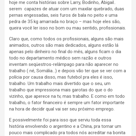
hoje me conta histórias sobre Larry, Bodinho, Abigail..
serem capazes de atuar com um maxilar quebrado, duas
pernas engessadas, seis furos de bala no peito e uma
pedra de 35 kg amarrada no braço – mas hoje eles são,
queira você ler isso no bom ou mau sentido, profissionais.
Claro que, como todos os profissionais, alguns são mais
animados, outros são mais dedicados, alguns estão lá
apenas pelo dinheiro no final do mês, alguns ficam o dia
todo no departamento médico sem razão e outros
inventam seqüestros-relâmpago para não aparecer no
trabalho ( né, Somália…) e depois vão ter que se ver com a
polícia por causa disso, mas futebol pra eles é isso,
trabalho. Um trabalho mais divertido que o seu, um
trabalho que impressiona mais garotas do que o do
vizinho, que aperece na tv, mas trabalho. E como em todo
trabalho, o fator financeiro é sempre um fator importante
na hora de decidir qual vai ser seu próximo emprego.
E possivelmente foi para isso que serviu toda essa
história envolvendo o argentino e a China, pra tornar um
pouco mais complicado pra todos nós acreditar na bonita