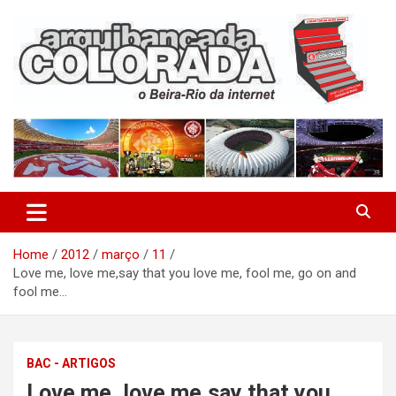
Skip
to
content
O Beira-Rio da Internet
Arquibancada Colorada
Home
2012
março
11
Love me, love me,say that you love me, fool me, go on and
fool me…
BAC - ARTIGOS
Love me, love me,say that you