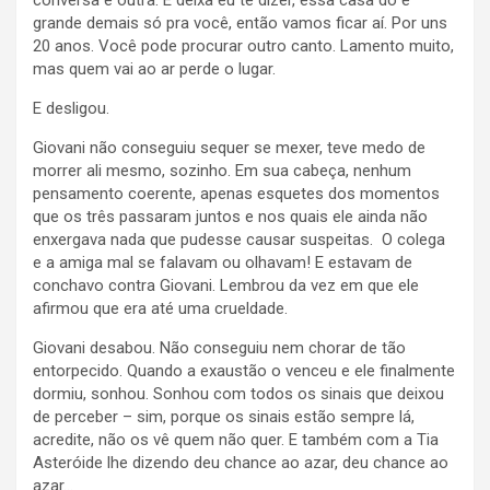
conversa é outra. E deixa eu te dizer, essa casa do é
grande demais só pra você, então vamos ficar aí. Por uns
20 anos. Você pode procurar outro canto. Lamento muito,
mas quem vai ao ar perde o lugar.
E desligou.
Giovani não conseguiu sequer se mexer, teve medo de
morrer ali mesmo, sozinho. Em sua cabeça, nenhum
pensamento coerente, apenas esquetes dos momentos
que os três passaram juntos e nos quais ele ainda não
enxergava nada que pudesse causar suspeitas. O colega
e a amiga mal se falavam ou olhavam! E estavam de
conchavo contra Giovani. Lembrou da vez em que ele
afirmou que era até uma crueldade.
Giovani desabou. Não conseguiu nem chorar de tão
entorpecido. Quando a exaustão o venceu e ele finalmente
dormiu, sonhou. Sonhou com todos os sinais que deixou
de perceber – sim, porque os sinais estão sempre lá,
acredite, não os vê quem não quer. E também com a Tia
Asteróide lhe dizendo deu chance ao azar, deu chance ao
azar…