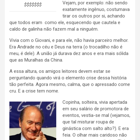
Vejam, por exemplo: não sendo
$$$$$$$
exatamente ingênuo, costumava
tirar os outros por si, achando
que todos eram como ele, esquecendo que cautela e
caldo de galinha não fazem mal a ninguém.
Vivia com o Giovani, e para ele, não havia parceiro melhor.
Era Andrade no céu e Deus na terra (o trocadilho não é
meu, é dele). A união já durava dez anos e era mais sólida
que as Muralhas da China.
A essa altura, os amigos leitores devem estar se
perguntando quando virá o elemento crise dessa história
tão perfeita. Agora mesmo, calma, que o apressado come
cru. E a crise tem nome.
Copinha, solteira, vivia apertada
em seu salário de promotora de
eventos, vestia-se mal (vejamos,
que tal misturar roupa de
ginástica com salto alto?). E era
feia. O olhar mais caridoso não