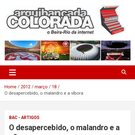
Skip
to
content
O Beira-Rio da Internet
Arquibancada Colorada
Home
2012
março
18
O desapercebido, o malandro e a víbora
BAC - ARTIGOS
O desapercebido, o malandro e a