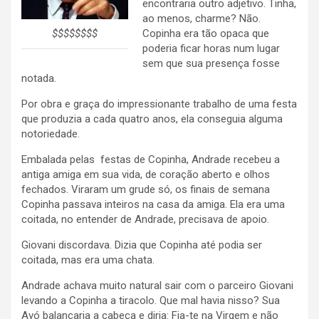
encontraria outro adjetivo. Tinha,
ao menos, charme? Não.
$$$$$$$$
Copinha era tão opaca que
poderia ficar horas num lugar
sem que sua presença fosse
notada.
Por obra e graça do impressionante trabalho de uma festa
que produzia a cada quatro anos, ela conseguia alguma
notoriedade.
Embalada pelas festas de Copinha, Andrade recebeu a
antiga amiga em sua vida, de coração aberto e olhos
fechados. Viraram um grude só, os finais de semana
Copinha passava inteiros na casa da amiga. Ela era uma
coitada, no entender de Andrade, precisava de apoio.
Giovani discordava. Dizia que Copinha até podia ser
coitada, mas era uma chata.
Andrade achava muito natural sair com o parceiro Giovani
levando a Copinha a tiracolo. Que mal havia nisso? Sua
Avó balançaria a cabeça e diria: Fia-te na Virgem e não