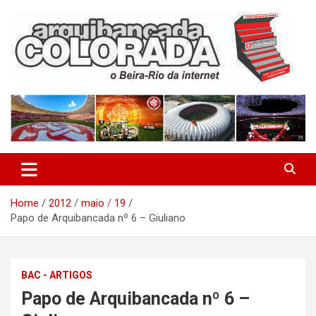
Skip
to
content
O Beira-Rio da Internet
Arquibancada Colorada
Home
2012
maio
19
Papo de Arquibancada nº 6 – Giuliano
BAC - ARTIGOS
Papo de Arquibancada nº 6 –