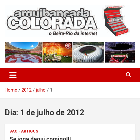
Skip
to
content
O Beira-Rio da Internet
Arquibancada Colorada
Home
2012
julho
1
Dia:
1 de julho de 2012
BAC - ARTIGOS
Se joga daqui comigo!!!