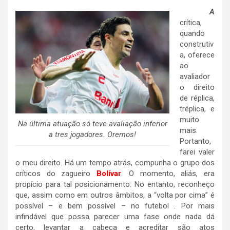
A
crítica,
quando
construtiv
a, oferece
ao
avaliador
o direito
de réplica,
tréplica, e
muito
Na última atuação só teve avaliação inferior
mais.
a tres jogadores. Oremos!
Portanto,
farei valer
o meu direito. Há um tempo atrás, compunha o grupo dos
críticos do zagueiro
Bolívar
. O momento, aliás, era
propício para tal posicionamento. No entanto, reconheço
que, assim como em outros âmbitos, a “volta por cima” é
possível – e bem possível – no futebol . Por mais
infindável que possa parecer uma fase onde nada dá
certo, levantar a cabeça e acreditar são atos