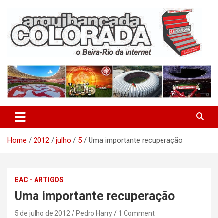
Skip
to
content
O Beira-Rio da Internet
Arquibancada Colorada
Home
2012
julho
5
Uma importante recuperação
BAC - ARTIGOS
Uma importante recuperação
5 de julho de 2012
Pedro Harry
1 Comment