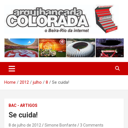
Skip
to
content
O Beira-Rio da Internet
Arquibancada Colorada
Home
2012
julho
8
Se cuida!
BAC - ARTIGOS
Se cuida!
8 de julho de 2012
Simone Bonfante
3 Comments