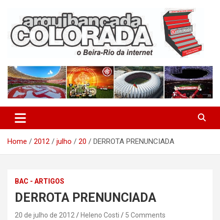
Skip
to
content
O Beira-Rio da Internet
Arquibancada Colorada
Home
2012
julho
20
DERROTA PRENUNCIADA
BAC - ARTIGOS
DERROTA PRENUNCIADA
20 de julho de 2012
Heleno Costi
5 Comments