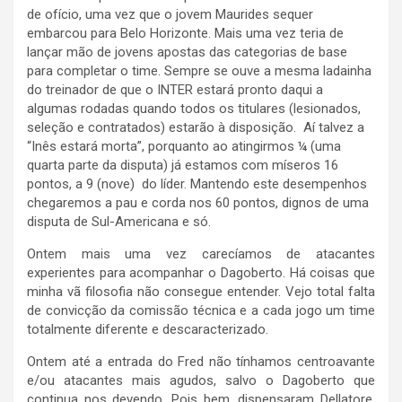
de ofício, uma vez que o jovem Maurides sequer
embarcou para Belo Horizonte. Mais uma vez teria de
lançar mão de jovens apostas das categorias de base
para completar o time. Sempre se ouve a mesma ladainha
do treinador de que o INTER estará pronto daqui a
algumas rodadas quando todos os titulares (lesionados,
seleção e contratados) estarão à disposição. Aí talvez a
“Inês estará morta”, porquanto ao atingirmos ¼ (uma
quarta parte da disputa) já estamos com míseros 16
pontos, a 9 (nove) do líder. Mantendo este desempenhos
chegaremos a pau e corda nos 60 pontos, dignos de uma
disputa de Sul-Americana e só.
Ontem mais uma vez carecíamos de atacantes
experientes para acompanhar o Dagoberto. Há coisas que
minha vã filosofia não consegue entender. Vejo total falta
de convicção da comissão técnica e a cada jogo um time
totalmente diferente e descaracterizado.
Ontem até a entrada do Fred não tínhamos centroavante
e/ou atacantes mais agudos, salvo o Dagoberto que
continua nos devendo. Pois bem, dispensaram Dellatore,