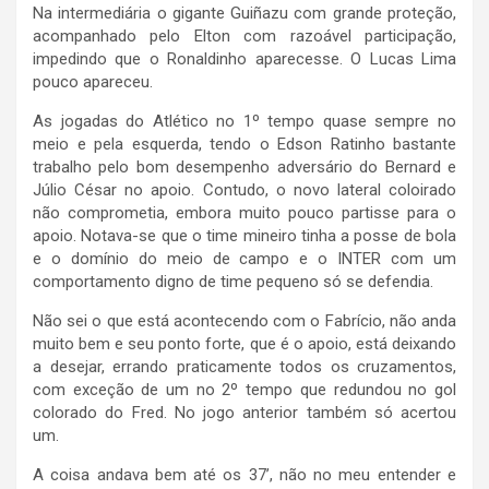
Na intermediária o gigante Guiñazu com grande proteção,
acompanhado pelo Elton com razoável participação,
impedindo que o Ronaldinho aparecesse. O Lucas Lima
pouco apareceu.
As jogadas do Atlético no 1º tempo quase sempre no
meio e pela esquerda, tendo o Edson Ratinho bastante
trabalho pelo bom desempenho adversário do Bernard e
Júlio César no apoio. Contudo, o novo lateral coloirado
não comprometia, embora muito pouco partisse para o
apoio. Notava-se que o time mineiro tinha a posse de bola
e o domínio do meio de campo e o INTER com um
comportamento digno de time pequeno só se defendia.
Não sei o que está acontecendo com o Fabrício, não anda
muito bem e seu ponto forte, que é o apoio, está deixando
a desejar, errando praticamente todos os cruzamentos,
com exceção de um no 2º tempo que redundou no gol
colorado do Fred. No jogo anterior também só acertou
um.
A coisa andava bem até os 37’, não no meu entender e