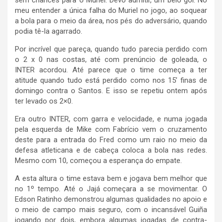
sem chances para o Muriel. Devo admitir, um belo gol. No
meu entender a única falha do Muriel no jogo, ao soquear
a bola para o meio da área, nos pés do adversário, quando
podia tê-la agarrado.
Por incrível que pareça, quando tudo parecia perdido com
o 2 x 0 nas costas, até com prenúncio de goleada, o
INTER acordou. Até parece que o time começa a ter
atitude quando tudo está perdido como nos 15’ finas de
domingo contra o Santos. E isso se repetiu ontem após
ter levado os 2×0.
Era outro INTER, com garra e velocidade, e numa jogada
pela esquerda de Mike com Fabrício vem o cruzamento
deste para a entrada do Fred como um raio no meio da
defesa atleticana e de cabeça coloca a bola nas redes.
Mesmo com 10, começou a esperança do empate.
A esta altura o time estava bem e jogava bem melhor que
no 1º tempo. Até o Jajá começara a se movimentar. O
Edson Ratinho demonstrou algumas qualidades no apoio e
o meio de campo mais seguro, com o incansável Guiña
jogando por dois, embora algumas jogadas de contra-