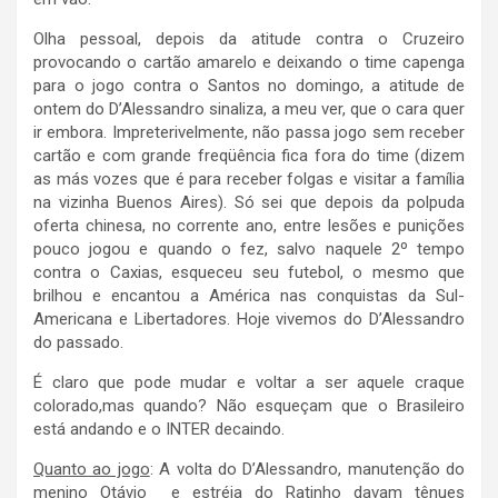
Olha pessoal, depois da atitude contra o Cruzeiro
provocando o cartão amarelo e deixando o time capenga
para o jogo contra o Santos no domingo, a atitude de
ontem do D’Alessandro sinaliza, a meu ver, que o cara quer
ir embora. Impreterivelmente, não passa jogo sem receber
cartão e com grande freqüência fica fora do time (dizem
as más vozes que é para receber folgas e visitar a família
na vizinha Buenos Aires). Só sei que depois da polpuda
oferta chinesa, no corrente ano, entre lesões e punições
pouco jogou e quando o fez, salvo naquele 2º tempo
contra o Caxias, esqueceu seu futebol, o mesmo que
brilhou e encantou a América nas conquistas da Sul-
Americana e Libertadores. Hoje vivemos do D’Alessandro
do passado.
É claro que pode mudar e voltar a ser aquele craque
colorado,mas quando? Não esqueçam que o Brasileiro
está andando e o INTER decaindo.
Quanto ao jogo
: A volta do D’Alessandro, manutenção do
menino Otávio e estréia do Ratinho davam tênues