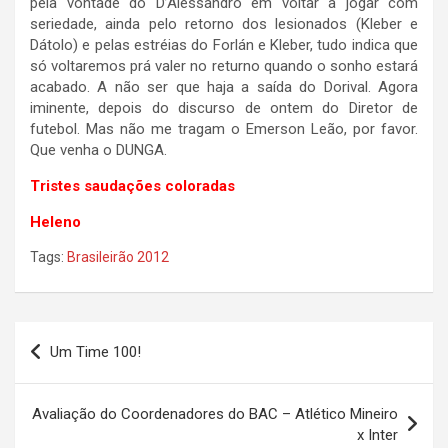
pela vontade do D’Alessandro em voltar a jogar com
seriedade, ainda pelo retorno dos lesionados (Kleber e
Dátolo) e pelas estréias do Forlán e Kleber, tudo indica que
só voltaremos prá valer no returno quando o sonho estará
acabado. A não ser que haja a saída do Dorival. Agora
iminente, depois do discurso de ontem do Diretor de
futebol. Mas não me tragam o Emerson Leão, por favor.
Que venha o DUNGA.
Tristes saudações coloradas
Heleno
Tags:
Brasileirão 2012
Navegação
Um Time 100!
de
Post
Avaliação do Coordenadores do BAC – Atlético Mineiro
x Inter