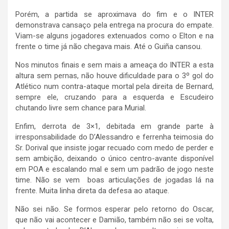
Porém, a partida se aproximava do fim e o INTER
demonstrava cansaço pela entrega na procura do empate.
Viam-se alguns jogadores extenuados como o Elton e na
frente o time já não chegava mais. Até o Guiña cansou.
Nos minutos finais e sem mais a ameaça do INTER a esta
altura sem pernas, não houve dificuldade para o 3º gol do
Atlético num contra-ataque mortal pela direita de Bernard,
sempre ele, cruzando para a esquerda e Escudeiro
chutando livre sem chance para Murial.
Enfim, derrota de 3×1, debitada em grande parte à
irresponsabilidade do D’Alessandro e ferrenha teimosia do
Sr. Dorival que insiste jogar recuado com medo de perder e
sem ambição, deixando o único centro-avante disponível
em POA e escalando mal e sem um padrão de jogo neste
time. Não se vem boas articulações de jogadas lá na
frente. Muita linha direta da defesa ao ataque.
Não sei não. Se formos esperar pelo retorno do Oscar,
que não vai acontecer e Damião, também não sei se volta,