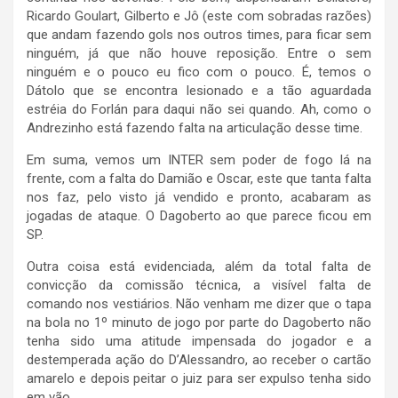
Ricardo Goulart, Gilberto e Jô (este com sobradas razões)
que andam fazendo gols nos outros times, para ficar sem
ninguém, já que não houve reposição. Entre o sem
ninguém e o pouco eu fico com o pouco. É, temos o
Dátolo que se encontra lesionado e a tão aguardada
estréia do Forlán para daqui não sei quando. Ah, como o
Andrezinho está fazendo falta na articulação desse time.
Em suma, vemos um INTER sem poder de fogo lá na
frente, com a falta do Damião e Oscar, este que tanta falta
nos faz, pelo visto já vendido e pronto, acabaram as
jogadas de ataque. O Dagoberto ao que parece ficou em
SP.
Outra coisa está evidenciada, além da total falta de
convicção da comissão técnica, a visível falta de
comando nos vestiários. Não venham me dizer que o tapa
na bola no 1º minuto de jogo por parte do Dagoberto não
tenha sido uma atitude impensada do jogador e a
destemperada ação do D’Alessandro, ao receber o cartão
amarelo e depois peitar o juiz para ser expulso tenha sido
em vão.