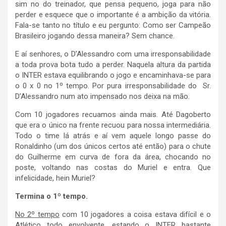
sim no do treinador, que pensa pequeno, joga para não
perder e esquece que o importante é a ambição da vitória.
Fala-se tanto no título e eu pergunto: Como ser Campeão
Brasileiro jogando dessa maneira? Sem chance.
E aí senhores, o D’Alessandro com uma irresponsabilidade
a toda prova bota tudo a perder. Naquela altura da partida
o INTER estava equilibrando o jogo e encaminhava-se para
o 0 x 0 no 1º tempo. Por pura irresponsabilidade do Sr.
D’Alessandro num ato impensado nos deixa na mão.
Com 10 jogadores recuamos ainda mais. Até Dagoberto
que era o único na frente recuou para nossa intermediária.
Todo o time lá atrás e aí vem aquele longo passe do
Ronaldinho (um dos únicos certos até então) para o chute
do Guilherme em curva de fora da área, chocando no
poste, voltando nas costas do Muriel e entra. Que
infelicidade, hein Muriel?
Termina o 1º tempo.
No 2º tempo
com 10 jogadores a coisa estava difícil e o
Atlético todo envolvente, estando o INTER bastante