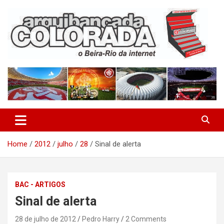
Skip
to
content
O Beira-Rio da Internet
Arquibancada Colorada
Home
2012
julho
28
Sinal de alerta
BAC - ARTIGOS
Sinal de alerta
28 de julho de 2012
Pedro Harry
2 Comments