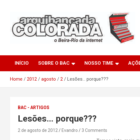
Skip
to
content
O Beira-Rio da Internet
Arquibancada Colorada
INÍCIO
SOBRE O BAC
NOSSO TIME
AÇÕ
Home
2012
agosto
2
Lesões… porque???
BAC - ARTIGOS
Lesões… porque???
2 de agosto de 2012
Evandro
3 Comments