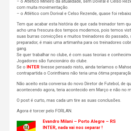
– o Atlético Mineiro da atualidade, sem Doviral e Celso Reze
com muita movimentação.
– o Atlético com Dorival e Celso Rezende, quase foi rebaix
Tem que acabar esta história de que cada treinador tem que
acho uma frescura dos tempos modernos, pois temos visto 
suas burras convicções e muitos treinadores do passado, 
preparador, é mais uma artimanha para os treinadores cob
gang.
Se quer trabalhar no clube, é com suas teorias e conhecime
Jogadores são funcionário do clube.
Se o
INTER
tivesse pensado nisto, ainda teríamos o Mahser
contrapartida o Corinthians não teria uma ótima preparaçã
Não aceito esta conversa do novo Diretor de Futebol, de q
acontecendo agora, teria acontecido em Março e não no m
O post é curto, mas cada um tire as suas conclusões.
Agora é torcer pelo FORLAN.
Evandro Milani – Porto Alegre – RS
INTER, nada vai nos separar !