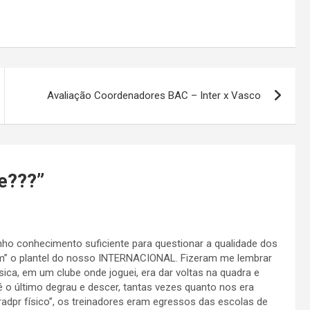
Avaliação Coordenadores BAC – Inter x Vasco
e???
”
nho conhecimento suficiente para questionar a qualidade dos
am” o plantel do nosso INTERNACIONAL. Fizeram me lembrar
ica, em um clube onde joguei, era dar voltas na quadra e
é o último degrau e descer, tantas vezes quanto nos era
adpr físico”, os treinadores eram egressos das escolas de