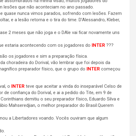
ue assombrados na minha visão, muitos jogadores do
m lesões que não aconteciam no ano passado.
e quase nunca vimos parados, sofrendo com lesões. Fazem
ltar, e a lesão retorna e o tira do time. D’Alessandro, Kleber,
quase 2 meses que não joga e o DAle vai ficar novamente uns
que estaria acontecendo com os jogadores do
INTER
???
são os jogadores e sim a preparação física.
a choradeira do Dorival, vão lembrar que foi depois da
agnífico preparador físico, que o grupo do
INTER
começou
val, o
INTER
teve que aceitar a vinda do inseparável Celso de
 de confiança do Dorival, e ai a pedido do Tite, em 9 de
Corinthians demitiu o seu preparador físico, Eduardo Silva e
bio Mahseredjian, o melhor preparador do Brasil.Querem
minou a Libertadores voando. Vocês ouviram que algum
do.