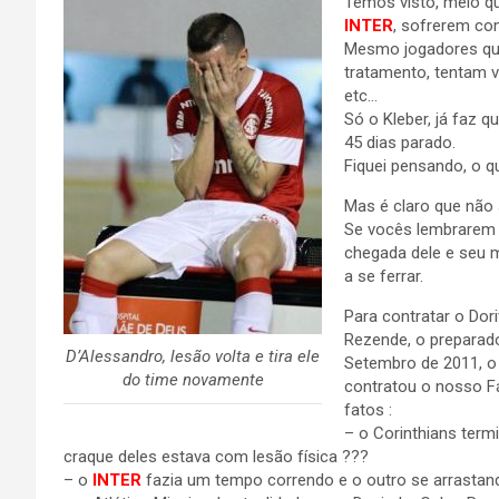
Temos visto, meio q
INTER
, sofrerem co
Mesmo jogadores qu
tratamento, tentam vo
etc…
Só o Kleber, já faz 
45 dias parado.
Fiquei pensando, o 
Mas é claro que não 
Se vocês lembrarem d
chegada dele e seu m
a se ferrar.
Para contratar o Dori
Rezende, o preparador
D’Alessandro, lesão volta e tira ele
Setembro de 2011, o 
do time novamente
contratou o nosso Fá
fatos :
– o Corinthians ter
craque deles estava com lesão física ???
– o
INTER
fazia um tempo correndo e o outro se arrastan