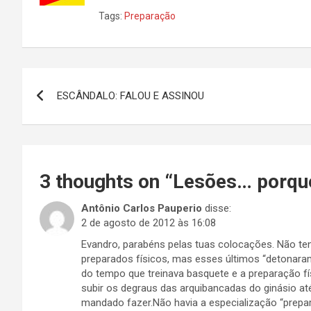
Tags:
Preparação
Navegação
ESCÂNDALO: FALOU E ASSINOU
de
Post
3 thoughts on “
Lesões… porqu
Antônio Carlos Pauperio
disse:
2 de agosto de 2012 às 16:08
Evandro, parabéns pelas tuas colocações. Não te
preparados físicos, mas esses últimos “detonar
do tempo que treinava basquete e a preparação fís
subir os degraus das arquibancadas do ginásio at
mandado fazer.Não havia a especialização “prepar