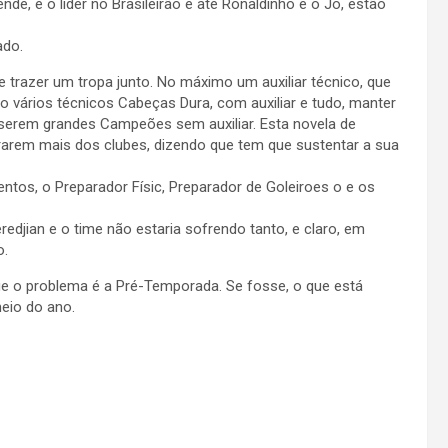
nde, é o lider no Brasileirão e até Ronaldinho e o Jô, estão
ado.
 trazer um tropa junto. No máximo um auxiliar técnico, que
vários técnicos Cabeças Dura, com auxiliar e tudo, manter
serem grandes Campeões sem auxiliar. Esta novela de
rarem mais dos clubes, dizendo que tem que sustentar a sua
ntos, o Preparador Físic, Preparador de Goleiroes o e os
edjian e o time não estaria sofrendo tanto, e claro, em
o.
ue o problema é a Pré-Temporada. Se fosse, o que está
eio do ano.