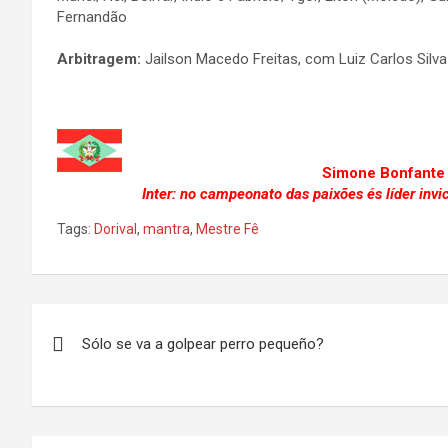
Fernandão
Arbitragem:
Jailson Macedo Freitas, com Luiz Carlos Silv
Simone Bonfante – Crici
Inter: no campeonato das paixões és líder invic
Tags:
Dorival
,
mantra
,
Mestre Fê
Navegação
Sólo se va a golpear perro pequeño?
de
Post