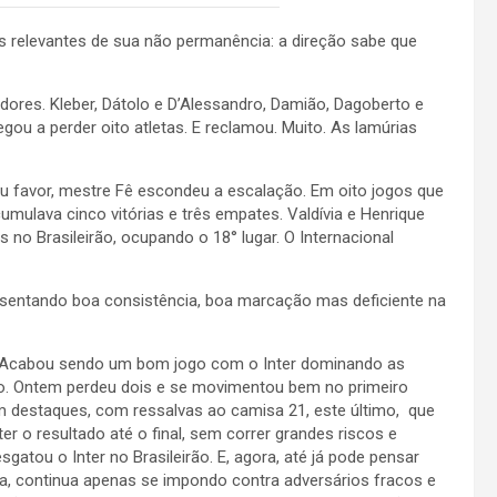
s relevantes de sua não permanência: a direção sabe que
dores. Kleber, Dátolo e D’Alessandro, Damião, Dagoberto e
egou a perder oito atletas. E reclamou. Muito. As lamúrias
u favor, mestre Fê escondeu a escalação. Em oito jogos que
mulava cinco vitórias e três empates. Valdívia e Henrique
no Brasileirão, ocupando o 18° lugar. O Internacional
sentando boa consistência, boa marcação mas deficiente na
er. Acabou sendo um bom jogo com o Inter dominando as
ro. Ontem perdeu dois e se movimentou bem no primeiro
m destaques, com ressalvas ao camisa 21, este último, que
er o resultado até o final, sem correr grandes riscos e
atou o Inter no Brasileirão. E, agora, até já pode pensar
ma, continua apenas se impondo contra adversários fracos e