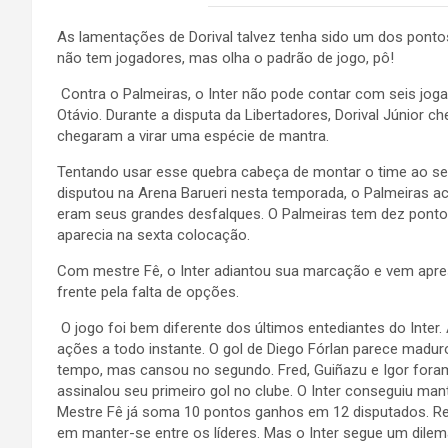
As lamentações de Dorival talvez tenha sido um dos ponto
não tem jogadores, mas olha o padrão de jogo, pô!
Contra o Palmeiras, o Inter não pode contar com seis joga
Otávio. Durante a disputa da Libertadores, Dorival Júnior ch
chegaram a virar uma espécie de mantra.
Tentando usar esse quebra cabeça de montar o time ao se
disputou na Arena Barueri nesta temporada, o Palmeiras acu
eram seus grandes desfalques. O Palmeiras tem dez pontos 
aparecia na sexta colocação.
Com mestre Fê, o Inter adiantou sua marcação e vem apre
frente pela falta de opções.
O jogo foi bem diferente dos últimos entediantes do Int
ações a todo instante. O gol de Diego Fórlan parece madu
tempo, mas cansou no segundo. Fred, Guiñazu e Igor fora
assinalou seu primeiro gol no clube. O Inter conseguiu mant
Mestre Fê já soma 10 pontos ganhos em 12 disputados. Resg
em manter-se entre os líderes. Mas o Inter segue um dile