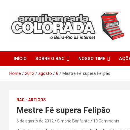
Skip
to
content
O Beira-Rio da Internet
Arquibancada Colorada
INÍCIO
SOBRE O BAC
NOSSO TIME
AÇÕ
Home
2012
agosto
6
Mestre Fê supera Felipão
BAC - ARTIGOS
Mestre Fê supera Felipão
6 de agosto de 2012
Simone Bonfante
13 Comments