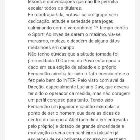
lesões e convocações que não lhe permitia
escalar todos os titulares.
Em contrapartida, notava-se um grupo sem
dedicação, atitude e seriedade para jogar,
culminando com o vergonhoso 1º tempo contra
o Sport. Ao invés de darem o máximo, via-se
marasmo, moleza e desdém de alguns ditos
medalhões em campo.
Não tenho dúvidas que a atitude tomada foi
premeditada. O Correio do Povo estampou o
dado em sua edição de sábado e o próprio
Fernandão admitiu ter sido o fato consciente e o
fez pelo bem do INTER. Pelo visto com aval da
Direção, especialmente Luciano Davi, que deveria
ter sido o operador da medida, mas não coragem
um perfil corajoso para tanto. Tendo sido
Fernandão um jogador e capitão exemplar, a
ponto de ser o homem que dava as dicas de
dentro do campo a Abel (admitido em entrevista
pelo próprio) e dotado de grande sinceridade e
motivação a seus companheiros (alguém já
esqueceu de seu brilhante discurso no vestiário