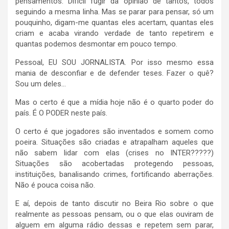
pensamentos. Difícil fugir da opinião de tantos, todos
seguindo a mesma linha. Mas se parar para pensar, só um
pouquinho, digam-me quantas eles acertam, quantas eles
criam e acaba virando verdade de tanto repetirem e
quantas podemos desmontar em pouco tempo.
Pessoal, EU SOU JORNALISTA. Por isso mesmo essa
mania de desconfiar e de defender teses. Fazer o quê?
Sou um deles…
Mas o certo é que a mídia hoje não é o quarto poder do
país. É O PODER neste país.
O certo é que jogadores são inventados e somem como
poeira. Situações são criadas e atrapalham aqueles que
não sabem lidar com elas (crises no INTER?????)
Situações são acobertadas protegendo pessoas,
instituições, banalisando crimes, fortificando aberrações.
Não é pouca coisa não.
E aí, depois de tanto discutir no Beira Rio sobre o que
realmente as pessoas pensam, ou o que elas ouviram de
alguem em alguma rádio dessas e repetem sem parar,