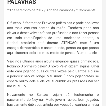
PALAVRAS
23 de setembro de 2012
Adriana Paranhos
2 Comments
O futebol é fantástico.Provoca polêmicas e pode nos levar
aos mais escuros cantos da razão. Também pode nos
elevar a desenvolver críticas profundas e nos fazer pensar
em todo resto.Espelho de uma sociedade doente, o
futebol brasileiro está doente. ATENÇÂO: este é um
espaço democrático e assim sendo, penso eu que posso
aqui discorrer sobre o meu modo de pensar. Vamos a ele.
Vejo nos últimos anos alguns enganos quase criminosos.
Robinho.O primeiro deles.”O novo Pelé” diziam alguns. Olhei
este cara jogando duas ou tres vezes pelo Santos e disse
a poucos: não vai longe. Vai sumir. É bom jogador.Mas se
espera muito dele e ele vai sucumbir as pressões.Vai ser
um igual. Foi.
Novamente no Santos, vejam só, testemunho o
nasciemnto do Neymar. Muito jovem, rápido, bom jogador,
basicamente driblador, artista por vocação, ganhou a mídia