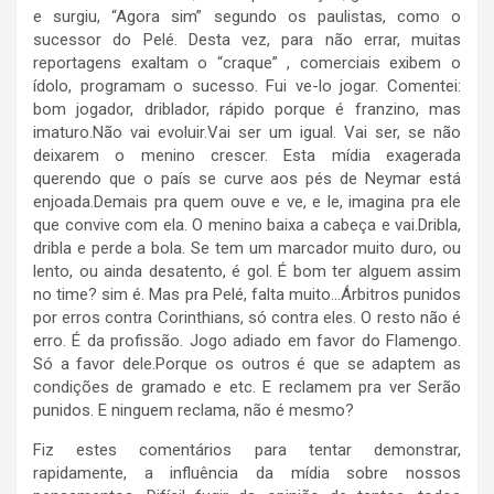
e surgiu, “Agora sim” segundo os paulistas, como o
sucessor do Pelé. Desta vez, para não errar, muitas
reportagens exaltam o “craque” , comerciais exibem o
ídolo, programam o sucesso. Fui ve-lo jogar. Comentei:
bom jogador, driblador, rápido porque é franzino, mas
imaturo.Não vai evoluir.Vai ser um igual. Vai ser, se não
deixarem o menino crescer. Esta mídia exagerada
querendo que o país se curve aos pés de Neymar está
enjoada.Demais pra quem ouve e ve, e le, imagina pra ele
que convive com ela. O menino baixa a cabeça e vai.Dribla,
dribla e perde a bola. Se tem um marcador muito duro, ou
lento, ou ainda desatento, é gol. É bom ter alguem assim
no time? sim é. Mas pra Pelé, falta muito…Árbitros punidos
por erros contra Corinthians, só contra eles. O resto não é
erro. É da profissão. Jogo adiado em favor do Flamengo.
Só a favor dele.Porque os outros é que se adaptem as
condições de gramado e etc. E reclamem pra ver Serão
punidos. E ninguem reclama, não é mesmo?
Fiz estes comentários para tentar demonstrar,
rapidamente, a influência da mídia sobre nossos