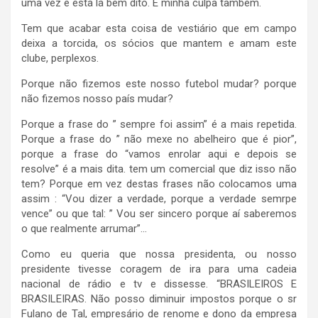
uma vez e está lá bem dito. É minha culpa também.
Tem que acabar esta coisa de vestiário que em campo
deixa a torcida, os sócios que mantem e amam este
clube, perplexos.
Porque não fizemos este nosso futebol mudar? porque
não fizemos nosso país mudar?
Porque a frase do ” sempre foi assim” é a mais repetida.
Porque a frase do ” não mexe no abelheiro que é pior”,
porque a frase do “vamos enrolar aqui e depois se
resolve” é a mais dita. tem um comercial que diz isso não
tem? Porque em vez destas frases não colocamos uma
assim : “Vou dizer a verdade, porque a verdade semrpe
vence” ou que tal: ” Vou ser sincero porque aí saberemos
o que realmente arrumar”…
Como eu queria que nossa presidenta, ou nosso
presidente tivesse coragem de ira para uma cadeia
nacional de rádio e tv e dissesse. “BRASILEIROS E
BRASILEIRAS. Não posso diminuir impostos porque o sr
Fulano de Tal, empresário de renome e dono da empresa