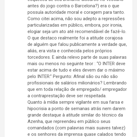
antes do jogo contra o Barcelona?) era o que
possuía autoridade moral e coragem para tanto.
Como citei acima, não sou adepto a repressões
particularizadas em público, embora, por ironia,
elogiar seja um ato até recomendável de fazê-lo.
O que destaco realmente foi a atitude corajosa
de alguém que falou publicamente a verdade que,
aliás, era vista e conhecida pelos próprios
torcedores. E ainda relevo parte de suas palavras
mais ou menos no seguinte teor : “O INTER deve
estar acima de tudo e eles devem dar o máximo
pelo INTER.” Pergunto: Afinal são ou não são
profissionais de salários milionários? Lembrando
que em toda relação de empregado/ empregador
a contraprestação deve ser respeitada.
Quanto à mídia sempre vigilante em sua farsa e
hipocrisia a ponto de semanas atrás nem darem
grande destaque à atitude similar do técnico da
Azenha, que repreendeu em público seus
comandados (com palavras mais suaves talvez)
e os senhores da imprensa quase calados tendo