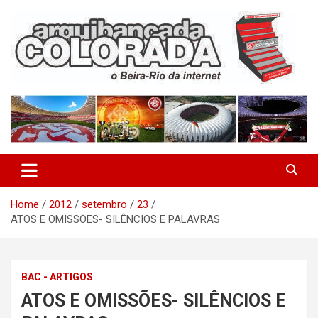
Skip
to
content
O Beira-Rio da Internet
Arquibancada Colorada
Home
2012
setembro
23
ATOS E OMISSÕES- SILÊNCIOS E PALAVRAS
BAC - ARTIGOS
ATOS E OMISSÕES- SILÊNCIOS E