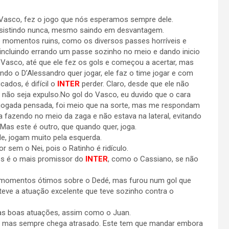
 Vasco, fez o jogo que nós esperamos sempre dele.
sistindo nunca, mesmo saindo em desvantagem.
 momentos ruins, como os diversos passes horríveis e
 incluindo errando um passe sozinho no meio e dando inicio
 Vasco, até que ele fez os gols e começou a acertar, mas
o o D’Alessandro quer jogar, ele faz o time jogar e com
cados, é difícil o
INTER
perder. Claro, desde que ele não
e não seja expulso.No gol do Vasco, eu duvido que o cara
a jogada pensada, foi meio que na sorte, mas me respondam
a fazendo no meio da zaga e não estava na lateral, evitando
as este é outro, que quando quer, joga.
Ale, jogam muito pela esquerda.
r sem o Nei, pois o Ratinho é ridículo.
s é o mais promissor do
INTER
, como o Cassiano, se não
 momentos ótimos sobre o Dedé, mas furou num gol que
teve a atuação excelente que teve sozinho contra o
suas boas atuações, assim como o Juan.
s, mas sempre chega atrasado. Este tem que mandar embora