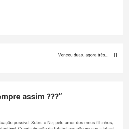
Venceu duas…agora três….
empre assim ???
”
tuação possível. Sobre o Nei, pelo amor dos meus filhinhos,
estável. Grande direção de futebol que não viu que a lateral