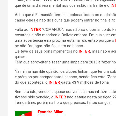
Enfim, resta ao
INTER
terminar o Brasileirão com dignidade,
que dê uma diarréia mental nos que estão na frente e o
IN
Acho que o Fernandão tem que colocar todos os medalhões
causa deles e não dos guris que podem entrar no final e f
Falta ao
INTER
“COMANDO”, mas não só o comando do Ferna
covardes e não mandam o Bolivar embora. Em qualquer empr
uma advertência e na próxima está na rua, então porque o
se não for jogar, não fica nem no banco.
Ele teve os seus bons momentos no
INTER
, mas não é ad
quiser.
Tem que aproveitar e fazer uma limpa para 2013 e fazer n
Na minha humilde opinião, os clubes tinham que ter um salár
e prêmios por campeonatos ganhos, senão fica esta “Zona
do que aconteça, o
INTER
gasta R$ 9 milhões de folha.
Bem era isto, venceu e quase convenceu, mas infelizmente
tivesse sido vendido, o
INTER
não estaria nesta posição ?
Temos time, porém na hora que precisou, faltou sangue.
Evandro Milani