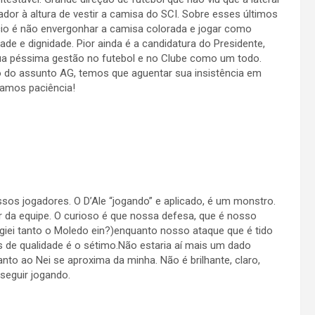
ador à altura de vestir a camisa do SCI. Sobre esses últimos
o é não envergonhar a camisa colorada e jogar como
e e dignidade. Pior ainda é a candidatura do Presidente,
a péssima gestão no futebol e no Clube como um todo.
o do assunto AG, temos que aguentar sua insistência em
hamos paciência!
ssos jogadores. O D’Ale “jogando” e aplicado, é um monstro.
 da equipe. O curioso é que nossa defesa, que é nosso
ogiei tanto o Moledo ein?)enquanto nosso ataque que é tido
 de qualidade é o sétimo.Não estaria aí mais um dado
to ao Nei se aproxima da minha. Não é brilhante, claro,
 seguir jogando.