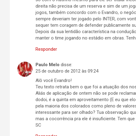
direita não precisa de um reserva e sim de um jog
jogos, também concordo com o Evandro, o negóci
sempre deveriam ter jogado pelo INTER, com vontad
sequer tem coragem de defender publicamente su
Depois da sua lentidão característica na conduçã
manter o time jogando no estádio em obras. Ten
Responder
Paulo Melo
disse:
25 de outubro de 2012 às 09:24
Alô você Evandro!
Teu texto retrata bem o que foi a atuação dos no
Aliás de aplicação de ontem não se pode reclamar
dodoi, é a quinta em aproveitamento (E eu que el
pela maioria dos colorados como pleno de valores
interessante para ser olhado? Tua observação quan
mas a cocorrência pra ele é insuficiente. Tem que
SC