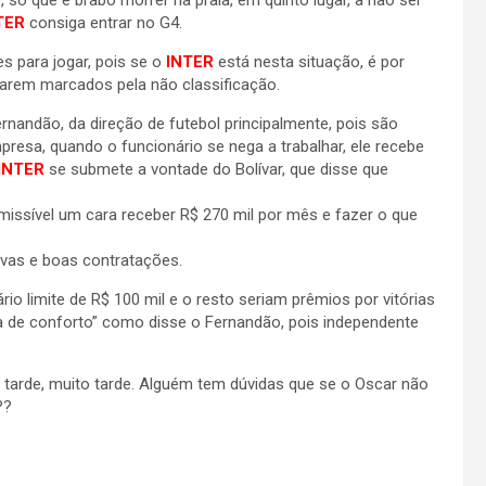
 só que é brabo morrer na praia, em quinto lugar, a não ser
TER
consiga entrar no G4.
 para jogar, pois se o
INTER
está nesta situação, é por
icarem marcados pela não classificação.
ndão, da direção de futebol principalmente, pois são
esa, quando o funcionário se nega a trabalhar, ele recebe
INTER
se submete a vontade do Bolívar, que disse que
missível um cara receber R$ 270 mil por mês e fazer o que
ovas e boas contratações.
io limite de R$ 100 mil e o resto seriam prêmios por vitórias
 de conforto” como disse o Fernandão, pois independente
 tarde, muito tarde. Alguém tem dúvidas que se o Oscar não
??