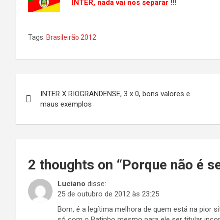
INTER, nada vai nos separar !!!
Tags:
Brasileirão 2012
Navegação
INTER X RIOGRANDENSE, 3 x 0, bons valores e
de
maus exemplos
Post
2 thoughts on “
Porque não é s
Luciano
disse:
25 de outubro de 2012 às 23:25
Bom, é a legítima melhora de quem está na pior si
só com o Ratinho mesmo para ele ser titular incont