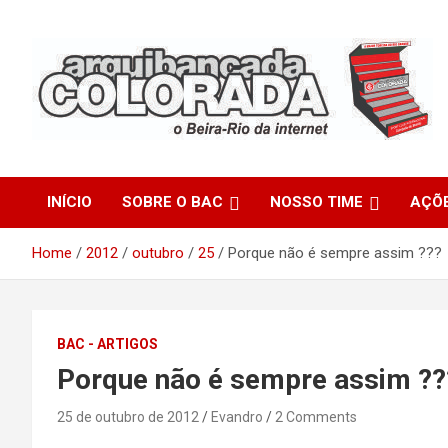
Skip
to
content
O Beira-Rio da Internet
Arquibancada Colorada
INÍCIO
SOBRE O BAC
NOSSO TIME
AÇÕ
Home
2012
outubro
25
Porque não é sempre assim ???
BAC - ARTIGOS
Porque não é sempre assim ??
25 de outubro de 2012
Evandro
2 Comments