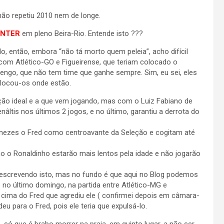
o repetiu 2010 nem de longe.
INTER
em pleno Beira-Rio. Entende isto ???
, então, embora “não tá morto quem peleia”, acho difícil
com Atlético-GO e Figueirense, que teriam colocado o
engo, que não tem time que ganhe sempre. Sim, eu sei, eles
olocou-os onde estão.
eção ideal e a que vem jogando, mas com o Luiz Fabiano de
âltis nos últimos 2 jogos, e no último, garantiu a derrota do
ezes o Fred como centroavante da Seleção e cogitam até
o o Ronaldinho estarão mais lentos pela idade e não jogarão
 escrevendo isto, mas no fundo é que aqui no Blog podemos
o último domingo, na partida entre Atlético-MG e
a cima do Fred que agrediu ele ( confirmei depois em câmara-
deu para o Fred, pois ele teria que expulsá-lo.