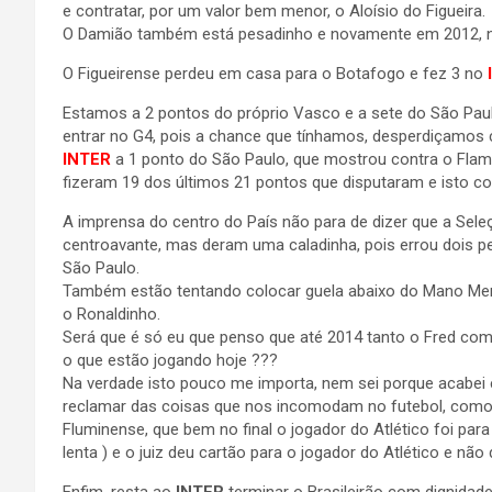
e contratar, por um valor bem menor, o Aloísio do Figueira.
O Damião também está pesadinho e novamente em 2012, nã
O Figueirense perdeu em casa para o Botafogo e fez 3 no
Estamos a 2 pontos do próprio Vasco e a sete do São Paulo
entrar no G4, pois a chance que tínhamos, desperdiçamos 
INTER
a 1 ponto do São Paulo, que mostrou contra o Flam
fizeram 19 dos últimos 21 pontos que disputaram e isto c
A imprensa do centro do País não para de dizer que a Sel
centroavante, mas deram uma caladinha, pois errou dois pen
São Paulo.
Também estão tentando colocar guela abaixo do Mano Men
o Ronaldinho.
Será que é só eu que penso que até 2014 tanto o Fred com
o que estão jogando hoje ???
Na verdade isto pouco me importa, nem sei porque acabei
reclamar das coisas que nos incomodam no futebol, como n
Fluminense, que bem no final o jogador do Atlético foi par
lenta ) e o juiz deu cartão para o jogador do Atlético e não 