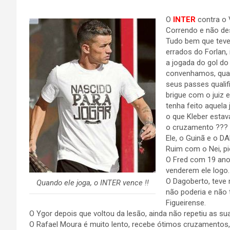
O
INTER
contra o
Correndo e não de
Tudo bem que teve
errados do Forlan,
a jogada do gol do
convenhamos, quand
seus passes qualifi
brigue com o juiz 
tenha feito aquel
o que Kleber estav
o cruzamento ??? M
Ele, o Guinã e o D
Ruim com o Nei, pio
O Fred com 19 ano
venderem ele logo.
O Dagoberto, teve
Quando ele joga, o INTER vence !!
não poderia e não 
Figueirense.
O Ygor depois que voltou da lesão, ainda não repetiu as 
O Rafael Moura é muito lento, recebe ótimos cruzamento