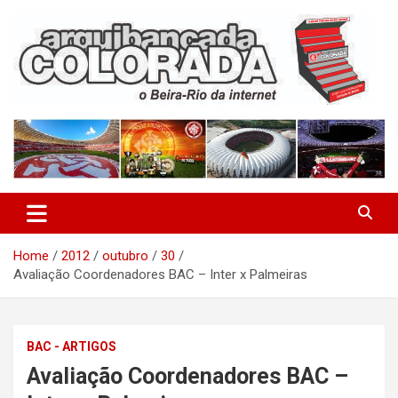
Skip
to
content
O Beira-Rio da Internet
Arquibancada Colorada
Home
2012
outubro
30
Avaliação Coordenadores BAC – Inter x Palmeiras
BAC - ARTIGOS
Avaliação Coordenadores BAC –