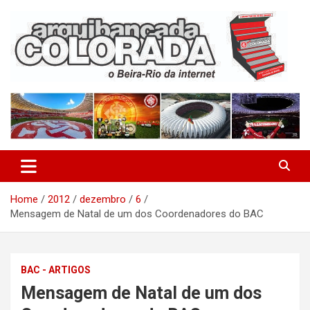
Skip
to
content
O Beira-Rio da Internet
Arquibancada Colorada
Home
2012
dezembro
6
Mensagem de Natal de um dos Coordenadores do BAC
BAC - ARTIGOS
Mensagem de Natal de um dos