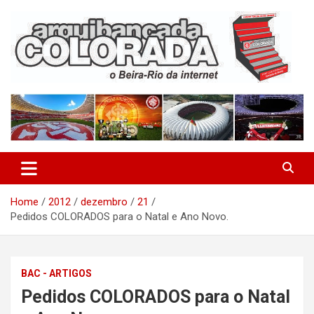
Skip
to
content
O Beira-Rio da Internet
Arquibancada Colorada
Home
2012
dezembro
21
Pedidos COLORADOS para o Natal e Ano Novo.
BAC - ARTIGOS
Pedidos COLORADOS para o Natal