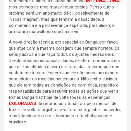
representar à altura a história de nosso
INTERNACIONAL
e os sonhos de uma maravilhosa torcida. Penso que o
próximo será um ano muito difícil, possivelmente de
“vacas magras”, mas que tenham a capacidade, a
competência e a perseverança esperada, para alicerçar
um futuro maravilhoso que há de vir.
Á nova direção técnica, em especial ao Dunga, por favor,
que atue com a mesma coragem que sempre norteou os
seus passos e que faça todos os ajustes necessários.
Devido nossas responsabilidades, existem momentos em
que certas atitudes devem ser tomadas, mesmo que nos
custem muito caro. Espero que ele não perca um minuto
para adotar as medidas necessárias. Não tenho dúvidas
que ele tem todas as condições de com ética, respeito e
responsabilidade para assumir todas as ações que vier a
tomar. Dunga traz hoje de volta todas as esperanças
COLORADAS
de retorno às vitórias ou, pelo menos, de
trazer de volta o orgulho de ver um time, ganhar ou perder,
mas lutando até o fim e honrando o futebol gaúcho e
brasileiro.