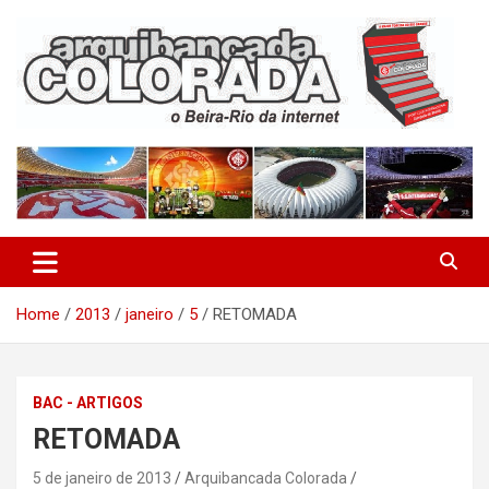
Skip
to
content
O Beira-Rio da Internet
Arquibancada Colorada
Home
2013
janeiro
5
RETOMADA
BAC - ARTIGOS
RETOMADA
5 de janeiro de 2013
Arquibancada Colorada