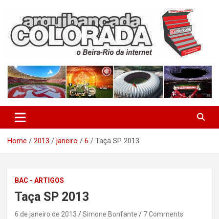
Skip
to
content
O Beira-Rio da Internet
Arquibancada Colorada
Home
2013
janeiro
6
Taça SP 2013
BAC - ARTIGOS
Taça SP 2013
6 de janeiro de 2013
Simone Bonfante
7 Comments