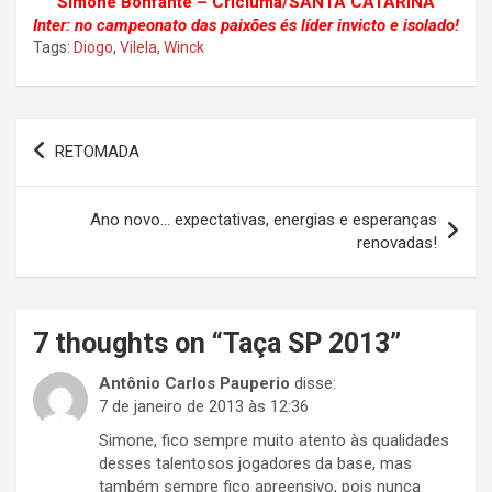
Simone Bonfante – Criciúma/SANTA CATARINA
Inter: no campeonato das paixões és líder invicto e isolado!
Tags:
Diogo
,
Vilela
,
Winck
Navegação
RETOMADA
de
Post
Ano novo… expectativas, energias e esperanças
renovadas!
7 thoughts on “
Taça SP 2013
”
Antônio Carlos Pauperio
disse:
7 de janeiro de 2013 às 12:36
Simone, fico sempre muito atento às qualidades
desses talentosos jogadores da base, mas
também sempre fico apreensivo, pois nunca