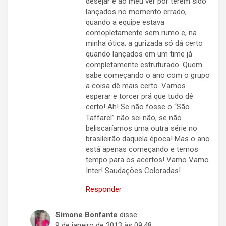
desejar e ao meu ver por terem sido
lançados no momento errado,
quando a equipe estava
comopletamente sem rumo e, na
minha ótica, a gurizada só dá certo
quando lançados em um time já
completamente estruturado. Quem
sabe começando o ano com o grupo
a coisa dê mais certo. Vamos
esperar e torcer prá que tudo dê
certo! Ah! Se não fosse o “São
Taffarel” não sei não, se não
beliscaríamos uma outra série no
brasileirão daquela época! Mas o ano
está apenas começando e temos
tempo para os acertos! Vamo Vamo
Inter! Saudações Coloradas!
Responder
Simone Bonfante
disse:
9 de janeiro de 2013 às 09:48