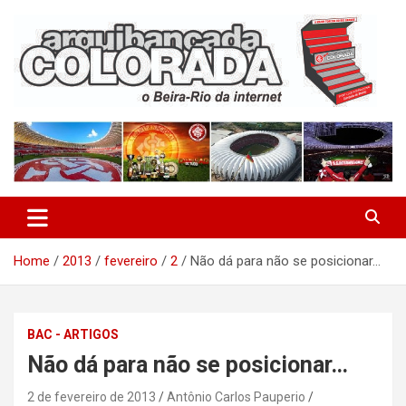
Skip
to
content
O Beira-Rio da Internet
Arquibancada Colorada
Home
2013
fevereiro
2
Não dá para não se posicionar…
BAC - ARTIGOS
Não dá para não se posicionar…
2 de fevereiro de 2013
Antônio Carlos Pauperio