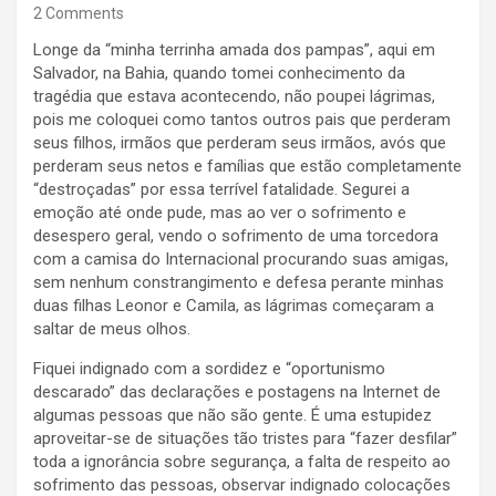
2 Comments
Longe da “minha terrinha amada dos pampas”, aqui em
Salvador, na Bahia, quando tomei conhecimento da
tragédia que estava acontecendo, não poupei lágrimas,
pois me coloquei como tantos outros pais que perderam
seus filhos, irmãos que perderam seus irmãos, avós que
perderam seus netos e famílias que estão completamente
“destroçadas” por essa terrível fatalidade. Segurei a
emoção até onde pude, mas ao ver o sofrimento e
desespero geral, vendo o sofrimento de uma torcedora
com a camisa do Internacional procurando suas amigas,
sem nenhum constrangimento e defesa perante minhas
duas filhas Leonor e Camila, as lágrimas começaram a
saltar de meus olhos.
Fiquei indignado com a sordidez e “oportunismo
descarado” das declarações e postagens na Internet de
algumas pessoas que não são gente. É uma estupidez
aproveitar-se de situações tão tristes para “fazer desfilar”
toda a ignorância sobre segurança, a falta de respeito ao
sofrimento das pessoas, observar indignado colocações