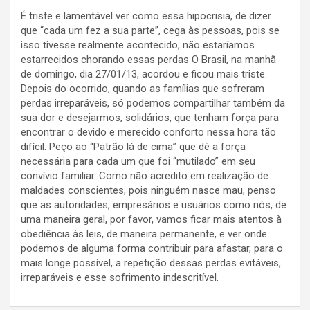
É triste e lamentável ver como essa hipocrisia, de dizer
que “cada um fez a sua parte”, cega às pessoas, pois se
isso tivesse realmente acontecido, não estaríamos
estarrecidos chorando essas perdas O Brasil, na manhã
de domingo, dia 27/01/13, acordou e ficou mais triste.
Depois do ocorrido, quando as famílias que sofreram
perdas irreparáveis, só podemos compartilhar também da
sua dor e desejarmos, solidários, que tenham força para
encontrar o devido e merecido conforto nessa hora tão
difícil. Peço ao “Patrão lá de cima” que dê a força
necessária para cada um que foi “mutilado” em seu
convívio familiar. Como não acredito em realização de
maldades conscientes, pois ninguém nasce mau, penso
que as autoridades, empresários e usuários como nós, de
uma maneira geral, por favor, vamos ficar mais atentos à
obediência às leis, de maneira permanente, e ver onde
podemos de alguma forma contribuir para afastar, para o
mais longe possível, a repetição dessas perdas evitáveis,
irreparáveis e esse sofrimento indescritível.