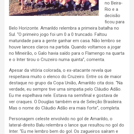
no Beira-
Rio e a
decisão
ficou para
Belo Horizonte. Amarildo relembra a primeira batalha no
Sul. “O primeiro jogo foi um 0 a 0 truncado. Faltou
maturidade para a gente ganhar em casa. Não lembro se
houve lances claros na partida. Quando voltamos a jogar
no Mineirão, o Galo havia saído para o Flamengo na quarta
e o Inter tirou o Cruzeiro numa quinta”, comenta.
Apesar da vitória colorada, o ex-atacante revela que
respeitava muito o elenco do Cruzeiro. Entre os de maior
destaque no grupo da Copa União, Amarildo cita dois. “Na
verdade, eu sempre tive uma simpatia pelo Cláudio Adão.
Eu me espelhava nele. Estava na semifinal e gostava de
ver craques. O Douglas também era de Seleção Brasileira.
Mas o nome do Cláudio Adão era mais forte”, completa.
Personagem celeste envolvido no gol de Amarildo, o
lateral-direito Balu relembra o lance que resultou no gol do
Inter. “Eu me lembro bem do gol. Os zagueiros saíram e