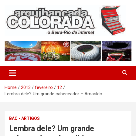
Skip
to
content
O Beira-Rio da Internet
Arquibancada Colorada
Home
2013
fevereiro
12
Lembra dele? Um grande cabeceador – Amarildo
BAC - ARTIGOS
Lembra dele? Um grande