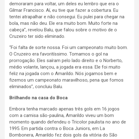
demoraram para voltar, um deles eu lembro que era o
Gilmar Francisco. Aí, eu tive que fazer a cobertura. Eu
tentei atrapalhar e não consegui. Eu pulei para chegar na
bola, mas não deu. Ele era muito bom. Muito forte na
cabeça”, revelou Balu, que falou sobre o motivo de o
Cruzeiro ter sido eliminado.
“Foi falta de sorte nossa. Foi um campeonato muito bom.
O Cruzeiro era favoritíssimo. Tomamos o gol na
prorrogação. Eles saíram pelo lado direito e o Norberto,
médio volante, lançou, a jogada era essa. Ele foi muito
feliz na jogada com o Amarildo. Nós jogamos bem e
fizemos um campeonato maravilhoso, pena que fomos
eliminados”, concluiu Balu.
Brilhando na casa do Boca
Embora tenha marcado apenas três gols em 16 jogos
com a camisa são-paulina, Amarildo viveu um bom
momento quando defendeu o Tricolor paulista no ano de
1995. Em partida contra o Boca Juniors, em La
Bombonera, Amarildo fez dois gols da vitória do São