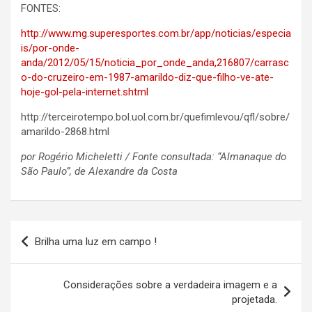
FONTES:
http://www.mg.superesportes.com.br/app/noticias/especia
is/por-onde-
anda/2012/05/15/noticia_por_onde_anda,216807/carrasc
o-do-cruzeiro-em-1987-amarildo-diz-que-filho-ve-ate-
hoje-gol-pela-internet.shtml
http://terceirotempo.bol.uol.com.br/quefimlevou/qfl/sobre/
amarildo-2868.html
por Rogério Micheletti / Fonte consultada: “Almanaque do
São Paulo”, de Alexandre da Costa
Navegação
Brilha uma luz em campo !
de
Post
Considerações sobre a verdadeira imagem e a
projetada.