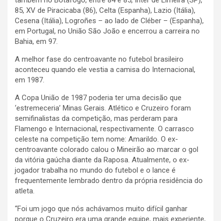
também no Botafogo, entre 84 e 85, Inter de Limeira (SP),
85, XV de Piracicaba (86), Celta (Espanha), Lazio (Itália),
Cesena (Itália), Logroñes – ao lado de Cléber – (Espanha),
em Portugal, no União São João e encerrou a carreira no
Bahia, em 97.
A melhor fase do centroavante no futebol brasileiro
aconteceu quando ele vestia a camisa do Internacional,
em 1987.
A Copa União de 1987 poderia ter uma decisão que
‘estremeceria’ Minas Gerais. Atlético e Cruzeiro foram
semifinalistas da competição, mas perderam para
Flamengo e Internacional, respectivamente. O carrasco
celeste na competição tem nome: Amarildo. O ex-
centroavante colorado calou o Mineirão ao marcar o gol
da vitória gaúcha diante da Raposa. Atualmente, o ex-
jogador trabalha no mundo do futebol e o lance é
frequentemente lembrado dentro da própria residência do
atleta.
“Foi um jogo que nós achávamos muito difícil ganhar
porque o Cruzeiro era uma grande equipe, mais experiente,